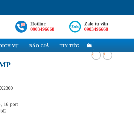
Hotline
Zalo tư vấn
0903496668
0903496668
DỊCH VỤ
BÁO GIÁ
TIN TỨC
8MP
EX2300
, 16-port
GbE