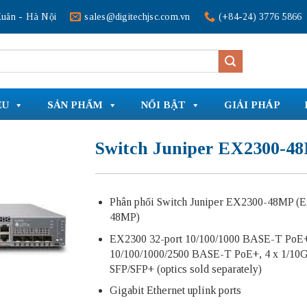
uân - Hà Nội
sales@digitechjsc.com.vn
(+84-24) 3776 5866
ỆU
SẢN PHẨM
NỔI BẬT
GIẢI PHÁP
Switch Juniper EX2300-4
Phân phối Switch Juniper EX2300-48MP (
48MP)
EX2300 32-port 10/100/1000 BASE-T PoE+
10/100/1000/2500 BASE-T PoE+, 4 x 1/10
SFP/SFP+ (optics sold separately)
Gigabit Ethernet uplink ports