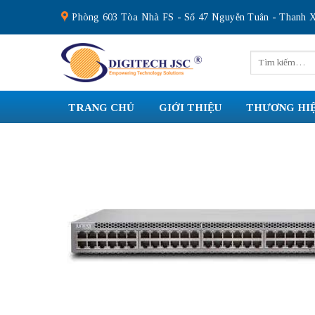
Skip
Phòng 603 Tòa Nhà FS - Số 47 Nguyễn Tuân - Thanh X
to
content
Tìm
kiếm:
TRANG CHỦ
GIỚI THIỆU
THƯƠNG HI