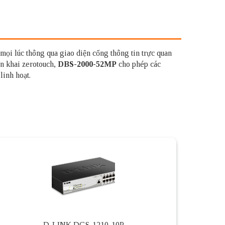
mọi lúc thông qua giao diện cổng thông tin trực quan
n khai zerotouch,
DBS-2000-52MP
cho phép các
inh hoạt.
D-LINK DGS-1210-10P