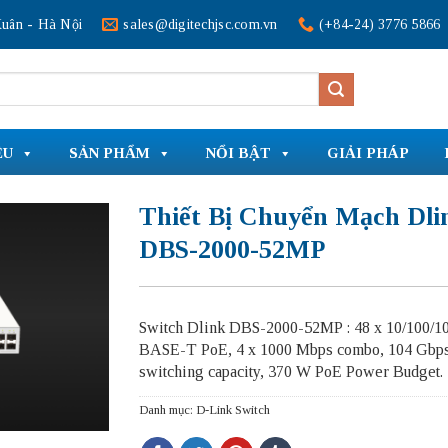
uân - Hà Nội
sales@digitechjsc.com.vn
(+84-24) 3776 5866
ỆU
SẢN PHẨM
NỔI BẬT
GIẢI PHÁP
Thiết Bị Chuyển Mạch Dli
DBS-2000-52MP
Switch Dlink DBS-2000-52MP : 48 x 10/100/1
BASE-T PoE, 4 x 1000 Mbps combo, 104 Gbp
switching capacity, 370 W PoE Power Budget.
Danh mục:
D-Link Switch