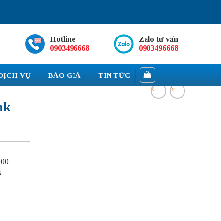
Hotline
Zalo tư vấn
0903496668
0903496668
DỊCH VỤ
BÁO GIÁ
TIN TỨC
nk
000
s