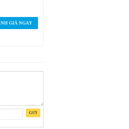
NH GIÁ NGAY
GỬI