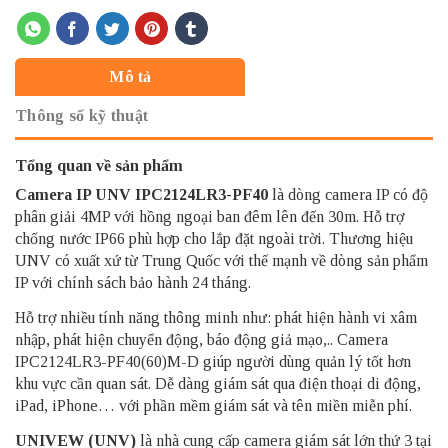
Mô tả
Thông số kỹ thuật
Tổng quan về sản phẩm
Camera IP UNV
IPC2124LR3-PF40
là dòng camera IP có độ
phân giải 4MP với hồng ngoại ban đêm lên đến 30m. Hỗ trợ
chống nước IP66 phù hợp cho lắp đặt ngoài trời. Thương hiệu
UNV có xuất xứ từ Trung Quốc với thế mạnh về dòng sản phẩm
IP với chính sách bảo hành 24 tháng.
Hỗ trợ nhiều tính năng thông minh như: phát hiện hành vi xâm
nhập, phát hiện chuyển động, báo động giả mạo,.. Camera
IPC2124LR3-PF40(60)M-D giúp người dùng quản lý tốt hơn
khu vực cần quan sát. Dễ dàng giám sát qua điện thoại di động,
iPad, iPhone… với phần mềm giám sát và tên miền miễn phí.
UNIVEW (UNV)
là nhà cung cấp camera giám sát lớn thứ 3 tại