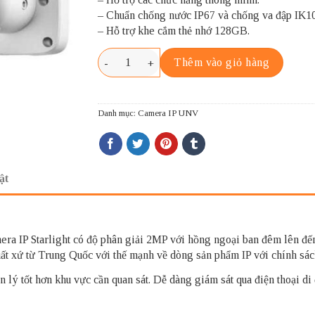
– Chuẩn chống nước IP67 và chống va đập IK10
– Hỗ trợ khe cắm thẻ nhớ 128GB.
UNV IPC2222SR5-UPF40-B số lượng
Thêm vào giỏ hàng
Danh mục:
Camera IP UNV
ật
era IP Starlight có độ phân giải 2MP với hồng ngoại ban đêm lên đế
ất xứ từ Trung Quốc với thế mạnh về dòng sản phẩm IP với chính sác
n lý tốt hơn khu vực cần quan sát. Dễ dàng giám sát qua điện thoại 