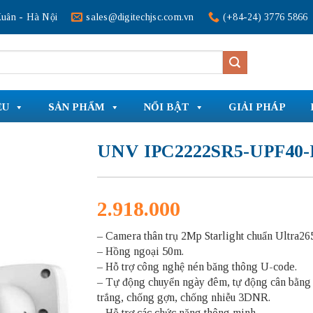
uân - Hà Nội
sales@digitechjsc.com.vn
(+84-24) 3776 5866
ỆU
SẢN PHẨM
NỔI BẬT
GIẢI PHÁP
UNV IPC2222SR5-UPF40-
2.918.000
– Camera thân trụ 2Mp Starlight chuẩn Ultra26
– Hồng ngoại 50m.
– Hỗ trợ công nghệ nén băng thông U-code.
– Tự động chuyển ngày đêm, tự động cân bằng
trắng, chống gợn, chống nhiễu 3DNR.
– Hỗ trợ các chức năng thông minh.