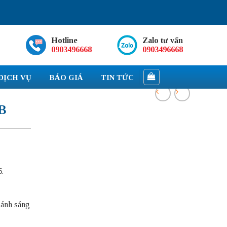
Hotline
Zalo tư vấn
0903496668
0903496668
DỊCH VỤ
BÁO GIÁ
TIN TỨC
B
5.
 ánh sáng