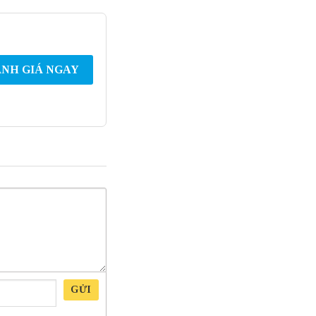
NH GIÁ NGAY
GỬI