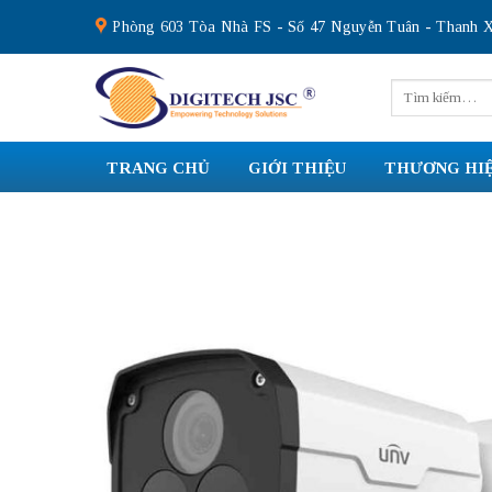
Skip
Phòng 603 Tòa Nhà FS - Số 47 Nguyễn Tuân - Thanh X
to
content
Tìm
kiếm:
TRANG CHỦ
GIỚI THIỆU
THƯƠNG HI