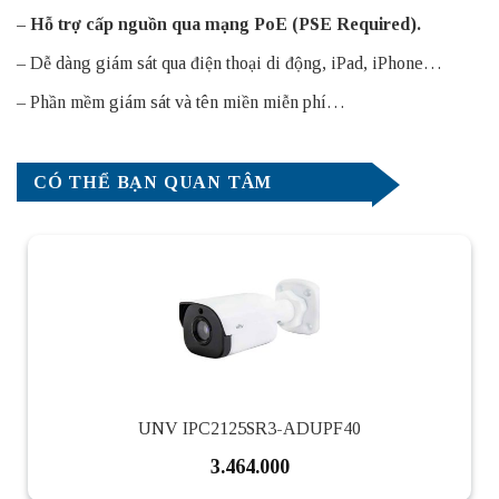
– Hỗ trợ cấp nguồn qua mạng PoE (PSE Required).
– Dễ dàng giám sát qua điện thoại di động, iPad, iPhone…
– Phần mềm giám sát và tên miền miễn phí…
CÓ THỂ BẠN QUAN TÂM
UNV IPC2125SR3-ADUPF40
3.464.000