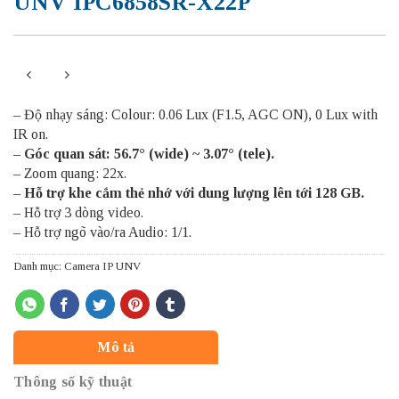
UNV IPC6858SR-X22P
– Độ nhạy sáng: Colour: 0.06 Lux (F1.5, AGC ON), 0 Lux with
IR on.
– Góc quan sát: 56.7° (wide) ~ 3.07° (tele).
– Zoom quang: 22x.
– Hỗ trợ khe cắm thẻ nhớ với dung lượng lên tới 128 GB.
– Hỗ trợ 3 dòng video.
– Hỗ trợ ngõ vào/ra Audio: 1/1.
Danh mục:
Camera IP UNV
Mô tả
Thông số kỹ thuật