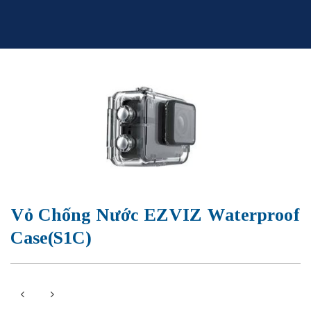
Skip
to
content
Vỏ Chống Nước EZVIZ Waterproof
Case(S1C)