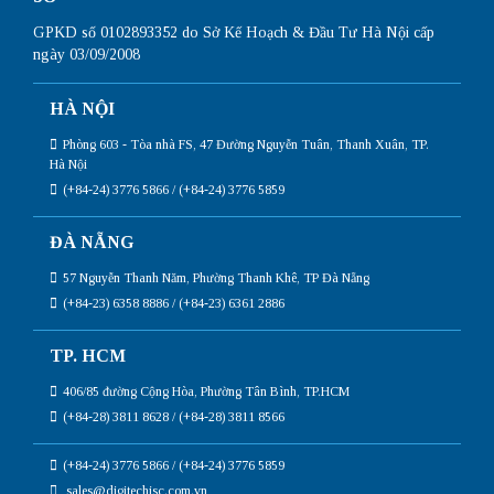
GPKD số 0102893352 do Sở Kế Hoạch & Đầu Tư Hà Nội cấp
ngày 03/09/2008
HÀ NỘI
Phòng 603 - Tòa nhà FS, 47 Đường Nguyễn Tuân, Thanh Xuân, TP.
Hà Nội
(+84-24) 3776 5866 / (+84-24) 3776 5859
ĐÀ NẴNG
57 Nguyễn Thanh Năm, Phường Thanh Khê, TP Đà Nẵng
(+84-23) 6358 8886 / (+84-23) 6361 2886
TP. HCM
406/85 đường Cộng Hòa, Phường Tân Bình, TP.HCM
(+84-28) 3811 8628 / (+84-28) 3811 8566
(+84-24) 3776 5866 / (+84-24) 3776 5859
sales@digitechjsc.com.vn