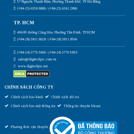
57 Nguyễn Thanh Năm, Phường Thanh Khê, TP Đà Nẵng
(+84-23) 6358 8886 / (+84-23) 6361 2886
Đặc điểm nổi bật của Switch Cisco N9100
TP. HCM
Series
406/85 đường Cộng Hòa, Phường Tân Bình, TP.HCM
(+84-28) 3811 8628 / (+84-28) 3811 8566
(+84-24) 3776 5866 / (+84-24) 3776 5859
sales@digitechjsc.com.vn
www.digitechjsc.net
CHÍNH SÁCH CÔNG TY
Chính sách bảo hành
Chính sách đổi trả
Chính sách bảo mật thông tin
Thông tin chuyển khoản
Phương thức vận chuyển