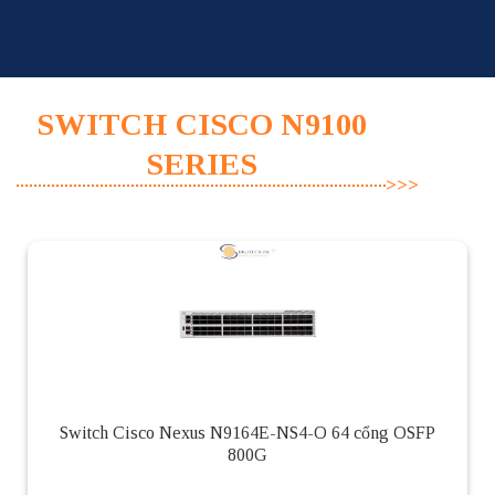
Skip
to
content
SWITCH CISCO N9100
SERIES
Switch Cisco Nexus N9164E-NS4-O 64 cổng OSFP
800G