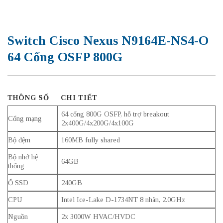
Switch Cisco Nexus N9164E-NS4-O
64 Cổng OSFP 800G
THÔNG SỐ
CHI TIẾT
64 cổng 800G OSFP, hỗ trợ breakout
Cổng mạng
2x400G/4x200G/4x100G
Bộ đệm
160MB fully shared
Bộ nhớ hệ
64GB
thống
Ổ SSD
240GB
CPU
Intel Ice-Lake D-1734NT 8 nhân, 2.0GHz
Nguồn
2x 3000W HVAC/HVDC