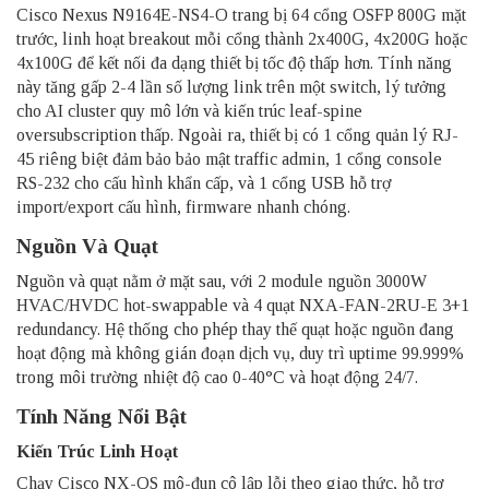
Cisco Nexus N9164E-NS4-O trang bị 64 cổng OSFP 800G mặt
trước, linh hoạt breakout mỗi cổng thành 2x400G, 4x200G hoặc
4x100G để kết nối đa dạng thiết bị tốc độ thấp hơn. Tính năng
này tăng gấp 2-4 lần số lượng link trên một switch, lý tưởng
cho AI cluster quy mô lớn và kiến trúc leaf-spine
oversubscription thấp. Ngoài ra, thiết bị có 1 cổng quản lý RJ-
45 riêng biệt đảm bảo bảo mật traffic admin, 1 cổng console
RS-232 cho cấu hình khẩn cấp, và 1 cổng USB hỗ trợ
import/export cấu hình, firmware nhanh chóng.
Nguồn Và Quạt
Nguồn và quạt nằm ở mặt sau, với 2 module nguồn 3000W
HVAC/HVDC hot-swappable và 4 quạt NXA-FAN-2RU-E 3+1
redundancy. Hệ thống cho phép thay thế quạt hoặc nguồn đang
hoạt động mà không gián đoạn dịch vụ, duy trì uptime 99.999%
trong môi trường nhiệt độ cao 0-40°C và hoạt động 24/7.
Tính Năng Nổi Bật
Kiến Trúc Linh Hoạt
Chạy Cisco NX-OS mô-đun cô lập lỗi theo giao thức, hỗ trợ