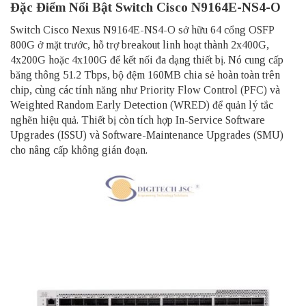
Đặc Điểm Nổi Bật Switch Cisco N9164E-NS4-O
Switch Cisco Nexus N9164E-NS4-O sở hữu 64 cổng OSFP
800G ở mặt trước, hỗ trợ breakout linh hoạt thành 2x400G,
4x200G hoặc 4x100G để kết nối đa dạng thiết bị. Nó cung cấp
băng thông 51.2 Tbps, bộ đệm 160MB chia sẻ hoàn toàn trên
chip, cùng các tính năng như Priority Flow Control (PFC) và
Weighted Random Early Detection (WRED) để quản lý tắc
nghẽn hiệu quả. Thiết bị còn tích hợp In-Service Software
Upgrades (ISSU) và Software-Maintenance Upgrades (SMU)
cho nâng cấp không gián đoạn.