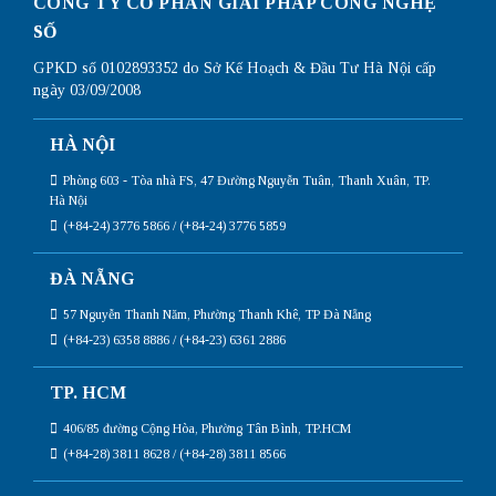
CÔNG TY CỔ PHẦN GIẢI PHÁP CÔNG NGHỆ
SỐ
GPKD số 0102893352 do Sở Kế Hoạch & Đầu Tư Hà Nội cấp
ngày 03/09/2008
HÀ NỘI
Phòng 603 - Tòa nhà FS, 47 Đường Nguyễn Tuân, Thanh Xuân, TP.
Hà Nội
(+84-24) 3776 5866 / (+84-24) 3776 5859
ĐÀ NẴNG
57 Nguyễn Thanh Năm, Phường Thanh Khê, TP Đà Nẵng
(+84-23) 6358 8886 / (+84-23) 6361 2886
TP. HCM
406/85 đường Cộng Hòa, Phường Tân Bình, TP.HCM
(+84-28) 3811 8628 / (+84-28) 3811 8566