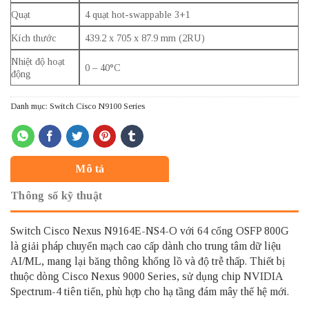
Quạt
4 quạt hot-swappable 3+1
Kích thước
439.2 x 705 x 87.9 mm (2RU)
Nhiệt độ hoạt
0 – 40°C
động
Danh mục:
Switch Cisco N9100 Series
Mô tả
Thông số kỹ thuật
Switch Cisco Nexus N9164E-NS4-O với 64 cổng OSFP 800G
là giải pháp chuyển mạch cao cấp dành cho trung tâm dữ liệu
AI/ML, mang lại băng thông khổng lồ và độ trễ thấp. Thiết bị
thuộc dòng Cisco Nexus 9000 Series, sử dụng chip NVIDIA
Spectrum-4 tiên tiến, phù hợp cho hạ tầng đám mây thế hệ mới.