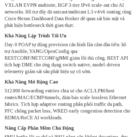
VXLAN EVPN multisite, BGP 3-tier IPv6 scale-out cho AI
networks. Hỗ trợ đầy đủ unicast/multicast L3 v4/v6 routing cùng
Cisco Nexus Dashboard Data Broker để quan sát bảo mật và
phát hiện bottleneck thời gian thực.
Khả Năng Lập Trình Tối Ưu
Day-0 POAP tự động provision cấu hình lần cắm đầu tiên; hỗ
trợ Ansible, YANG/OpenConfig qua
RESTCONF/NETCONF/gNMI giảm lỗi thủ công. REST API
tích hợp DME cho ứng dụng switch-native, model-driven
telemetry giám sát sâu phát hiện sự cố sớm.
Khả Năng Mở Rộng Cao
512.000 forwarding entries chia sẻ cho ACL/LPM/host
routes/MAC/ECMP/tunnels, đảm bảo scale lossless Ethernet
fabrics. Tích hợp adaptive routing phân phối traffic đa path,
PFC chống packet loss, WRED early congestion detection cho
RDMA/RoCE AI workloads.
Nâng Cấp Phần Mềm Chủ Động
SMU hotfix lỗi cụ thể và ISSU nâng cấp không downtime, duy