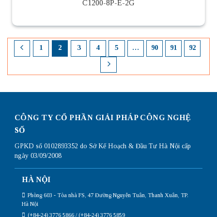
C1200-8P-E-2G
1
2
3
4
5
…
90
91
92
CÔNG TY CỔ PHẦN GIẢI PHÁP CÔNG NGHỆ
SỐ
GPKD số 0102893352 do Sở Kế Hoạch & Đầu Tư Hà Nội cấp
ngày 03/09/2008
HÀ NỘI
Phòng 603 - Tòa nhà FS, 47 Đường Nguyễn Tuân, Thanh Xuân, TP.
Hà Nội
(+84-24) 3776 5866 / (+84-24) 3776 5859