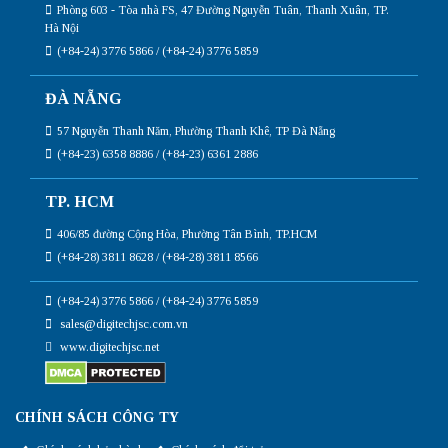
Phòng 603 - Tòa nhà FS, 47 Đường Nguyễn Tuân, Thanh Xuân, TP.
Hà Nội
(+84-24) 3776 5866 / (+84-24) 3776 5859
ĐÀ NẴNG
57 Nguyễn Thanh Năm, Phường Thanh Khê, TP Đà Nẵng
(+84-23) 6358 8886 / (+84-23) 6361 2886
TP. HCM
406/85 đường Cộng Hòa, Phường Tân Bình, TP.HCM
(+84-28) 3811 8628 / (+84-28) 3811 8566
(+84-24) 3776 5866 / (+84-24) 3776 5859
sales@digitechjsc.com.vn
www.digitechjsc.net
CHÍNH SÁCH CÔNG TY