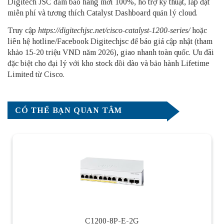
Digitech JSC đảm bảo hàng mới 100%, hỗ trợ kỹ thuật, lắp đặt
miễn phí và tương thích Catalyst Dashboard quản lý cloud.
Truy cập
https://digitechjsc.net/cisco-catalyst-1200-series/
hoặc
liên hệ hotline/Facebook Digitechjsc để báo giá cập nhật (tham
khảo 15-20 triệu VND năm 2026), giao nhanh toàn quốc. Ưu đãi
đặc biệt cho đại lý với kho stock dồi dào và bảo hành Lifetime
Limited từ Cisco.
CÓ THỂ BẠN QUAN TÂM
C1200-8P-E-2G