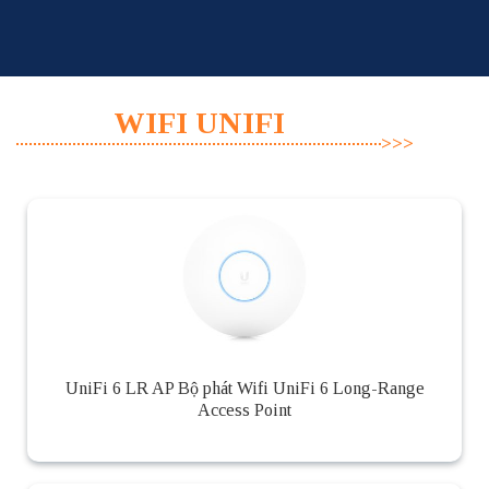
Skip
to
content
WIFI UNIFI
UniFi 6 LR AP Bộ phát Wifi UniFi 6 Long-Range
Access Point