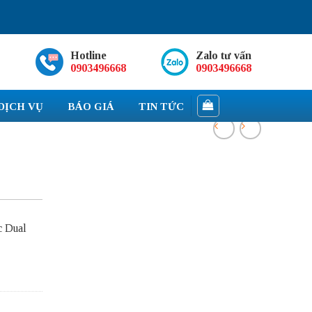
Hotline
Zalo tư vấn
0903496668
0903496668
DỊCH VỤ
BÁO GIÁ
TIN TỨC
c Dual