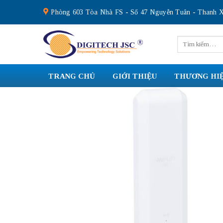
Skip
Phòng 603 Tòa Nhà FS - Số 47 Nguyễn Tuân - Thanh X
to
content
Tìm
kiếm:
TRANG CHỦ
GIỚI THIỆU
THƯƠNG HI