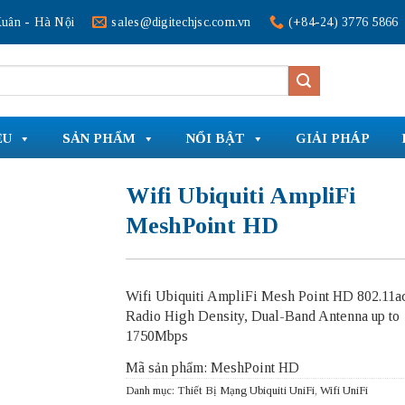
uân - Hà Nội
sales@digitechjsc.com.vn
(+84-24) 3776 5866
ỆU
SẢN PHẨM
NỔI BẬT
GIẢI PHÁP
Wifi Ubiquiti AmpliFi
MeshPoint HD
Wifi Ubiquiti AmpliFi Mesh Point HD 802.11a
Radio High Density, Dual-Band Antenna up to
1750Mbps
Mã sản phẩm: MeshPoint HD
Danh mục:
Thiết Bị Mạng Ubiquiti UniFi
,
Wifi UniFi