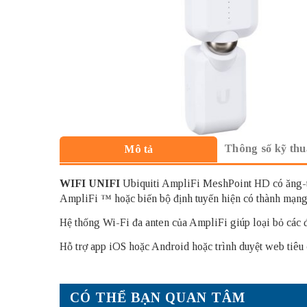
Thông số kỹ thu
Mô tả
WIFI UNIFI
Ubiquiti AmpliFi MeshPoint HD có ăng-te
AmpliFi ™ hoặc biến bộ định tuyến hiện có thành mạng
Hệ thống Wi-Fi đa anten của AmpliFi giúp loại bỏ các 
Hỗ trợ app iOS hoặc Android hoặc trình duyệt web tiêu 
CÓ THỂ BẠN QUAN TÂM