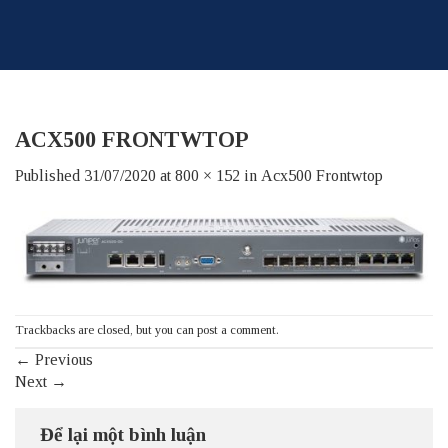
Skip
to
content
ACX500 FRONTWTOP
Published
31/07/2020
at
800 × 152
in
Acx500 Frontwtop
Trackbacks are closed, but you can
post a comment
.
←
Previous
Next
→
Để lại một bình luận