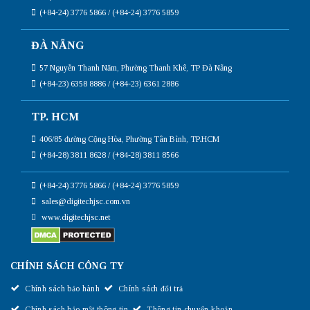
(+84-24) 3776 5866 / (+84-24) 3776 5859
ĐÀ NẴNG
57 Nguyễn Thanh Năm, Phường Thanh Khê, TP Đà Nẵng
(+84-23) 6358 8886 / (+84-23) 6361 2886
TP. HCM
406/85 đường Cộng Hòa, Phường Tân Bình, TP.HCM
(+84-28) 3811 8628 / (+84-28) 3811 8566
(+84-24) 3776 5866 / (+84-24) 3776 5859
sales@digitechjsc.com.vn
www.digitechjsc.net
CHÍNH SÁCH CÔNG TY
Chính sách bảo hành
Chính sách đổi trả
Chính sách bảo mật thông tin
Thông tin chuyển khoản