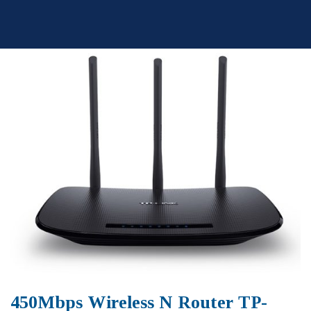
Skip
to
content
450Mbps Wireless N Router TP-