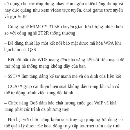
sử dụng cho các ứng dụng nhạy cảm ngốn nhiều băng thông và
hay đức quãng như xem video trực tuyến, chơi game trực tuyến
và gọi VoIP
– Công nghệ MIMO™ 3T3R chuyển giao lưu lượng nhiều hơn
so với công nghệ 2T2R thông thường
– Dễ dàng thiết lập một kết nối bảo mật được mã hóa WPA khi
bạn bấm nút QSS
– Kết nối bắc cầu WDS mang đến khả năng kết nối liền mạch để
mở rộng hệ thống mạng không dây của bạn.
– SST™ làm tăng đáng kể sự mạnh mẽ và ổn định của liên kết
– CCA™ giúp cải thiện hiệu suất không dây trong khi vẫn có
thể tự động tránh việc xung đột kênh
– Chức năng QoS đảm bảo chất lượng cuộc gọi VoIP và khả
năng phát các trình đa phương tiện
– Nổi bật với chức năng kiểm soát truy cập giúp người dùng có
thể quản lý được các hoạt động truy cập internet trên máy tính