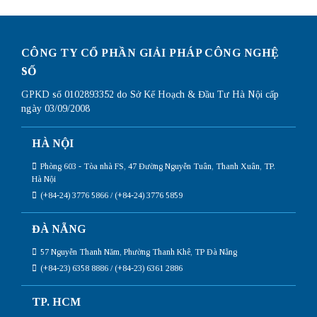
CÔNG TY CỔ PHẦN GIẢI PHÁP CÔNG NGHỆ
SỐ
GPKD số 0102893352 do Sở Kế Hoạch & Đầu Tư Hà Nội cấp
ngày 03/09/2008
HÀ NỘI
Phòng 603 - Tòa nhà FS, 47 Đường Nguyễn Tuân, Thanh Xuân, TP.
Hà Nội
(+84-24) 3776 5866 / (+84-24) 3776 5859
ĐÀ NẴNG
57 Nguyễn Thanh Năm, Phường Thanh Khê, TP Đà Nẵng
(+84-23) 6358 8886 / (+84-23) 6361 2886
TP. HCM