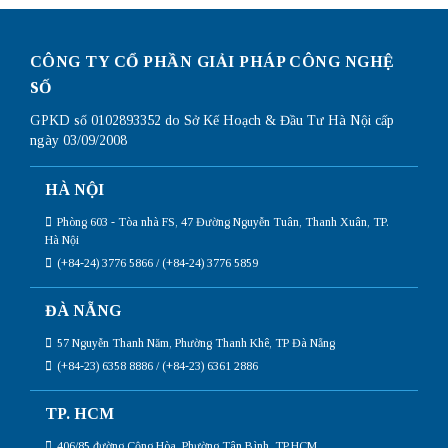
CÔNG TY CỔ PHẦN GIẢI PHÁP CÔNG NGHỆ
SỐ
GPKD số 0102893352 do Sở Kế Hoạch & Đầu Tư Hà Nội cấp
ngày 03/09/2008
HÀ NỘI
Phòng 603 - Tòa nhà FS, 47 Đường Nguyễn Tuân, Thanh Xuân, TP.
Hà Nội
(+84-24) 3776 5866 / (+84-24) 3776 5859
ĐÀ NẴNG
57 Nguyễn Thanh Năm, Phường Thanh Khê, TP Đà Nẵng
(+84-23) 6358 8886 / (+84-23) 6361 2886
TP. HCM
406/85 đường Cộng Hòa, Phường Tân Bình, TP.HCM