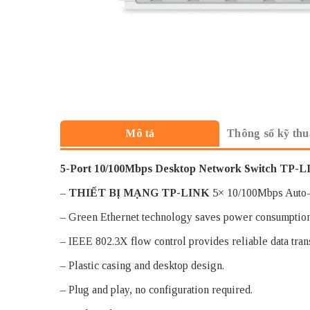
Thông số kỹ thu
Mô tả
5-Port 10/100Mbps Desktop Network Switch TP-
–
THIẾT BỊ MẠNG TP-LINK
5× 10/100Mbps Auto-
– Green Ethernet technology saves power consumption
– IEEE 802.3X flow control provides reliable data trans
– Plastic casing and desktop design.
– Plug and play, no configuration required.