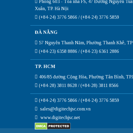
Phòng 603 - Tòa nhà FS, 47 Đường Nguyễn Tuâ
Xuân, TP. Hà Nội
(+84-24) 3776 5866 / (+84-24) 3776 5859
ĐÀ NẴNG
57 Nguyễn Thanh Năm, Phường Thanh Khê, TP
(+84-23) 6358 8886 / (+84-23) 6361 2886
TP. HCM
406/85 đường Cộng Hòa, Phường Tân Bình, T
(+84-28) 3811 8628 / (+84-28) 3811 8566
(+84-24) 3776 5866 / (+84-24) 3776 5859
sales@digitechjsc.com.vn
www.digitechjsc.net