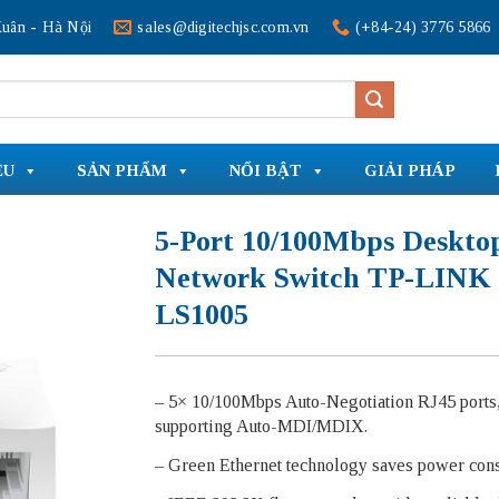
uân - Hà Nội
sales@digitechjsc.com.vn
(+84-24) 3776 5866
ỆU
SẢN PHẨM
NỔI BẬT
GIẢI PHÁP
5-Port 10/100Mbps Deskto
Network Switch TP-LINK
LS1005
– 5× 10/100Mbps Auto-Negotiation RJ45 ports
supporting Auto-MDI/MDIX.
– Green Ethernet technology saves power con