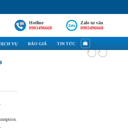
Hotline
Zalo tư vấn
0903496668
0903496668
DỊCH VỤ
BÁO GIÁ
TIN TỨC
p
,
sumption.