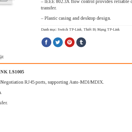
– IEEE 802.3X flow control provides reliable 
transfer.
– Plastic casing and desktop design.
Danh mục:
Switch TP-Link
,
Thiết Bị Mạng TP-Link
ật
LINK LS1005
Negotiation RJ45 ports, supporting Auto-MDI/MDIX.
.
fer.