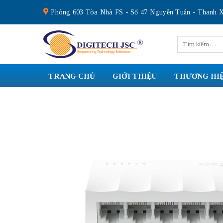
Skip
Phòng 603 Tòa Nhà FS - Số 47 Nguyễn Tuân - Thanh X
to
content
Tìm
kiếm:
TRANG CHỦ
GIỚI THIỆU
THƯƠNG HI