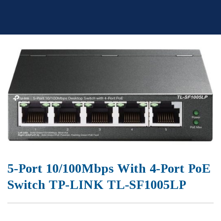
Skip
to
content
5-Port 10/100Mbps With 4-Port PoE
Switch TP-LINK TL-SF1005LP