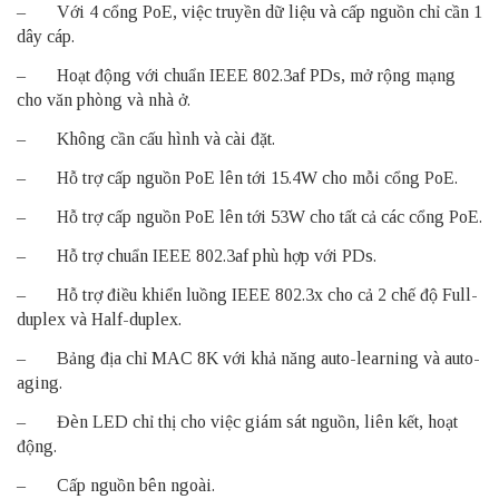
– Với 4 cổng PoE, việc truyền dữ liệu và cấp nguồn chỉ cần 1
dây cáp.
– Hoạt động với chuẩn IEEE 802.3af PDs, mở rộng mạng
cho văn phòng và nhà ở.
– Không cần cấu hình và cài đặt.
– Hỗ trợ cấp nguồn PoE lên tới 15.4W cho mỗi cổng PoE.
– Hỗ trợ cấp nguồn PoE lên tới 53W cho tất cả các cổng PoE.
– Hỗ trợ chuẩn IEEE 802.3af phù hợp với PDs.
– Hỗ trợ điều khiển luồng IEEE 802.3x cho cả 2 chế độ Full-
duplex và Half-duplex.
– Bảng địa chỉ MAC 8K với khả năng auto-learning và auto-
aging.
– Đèn LED chỉ thị cho việc giám sát nguồn, liên kết, hoạt
động.
– Cấp nguồn bên ngoài.