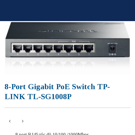
Skip
to
content
8-Port Gigabit PoE Switch TP-
LINK TL-SG1008P
– 8 port RJ45 tốc độ 10/100 /1000Mbps.