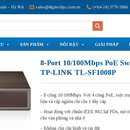
uân - Hà Nội
sales@digitechjsc.com.vn
(+84-24) 3776 5866
ỆU
SẢN PHẨM
NỔI BẬT
GIẢI PHÁP
8-Port 10/100Mbps PoE Sw
TP-LINK TL-SF1008P
– 8 cổng 10/100Mbps. Với 4 cổng PoE, việc tr
liệu và cấp nguồn chỉ cần 1 dây cáp.
– Hoạt động với chuẩn IEEE 802.3af PDs, mở 
cho văn phòng và nhà ở
– Không cần cấu hình và cài đặt