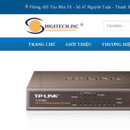
Skip
Phòng 603 Tòa Nhà FS - Số 47 Nguyễn Tuân - Thanh X
to
content
Tìm
kiếm:
TRANG CHỦ
GIỚI THIỆU
THƯƠNG HI