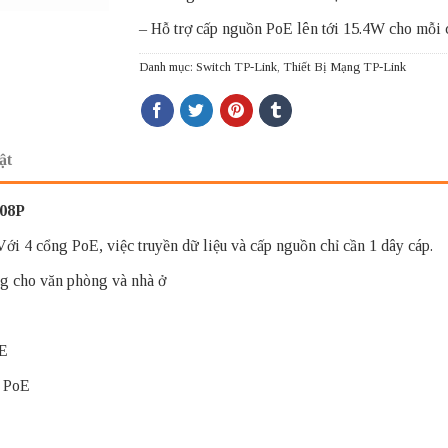
– Hỗ trợ cấp nguồn PoE lên tới 15.4W cho mỗi
Danh mục:
Switch TP-Link
,
Thiết Bị Mạng TP-Link
ật
008P
i 4 cổng PoE, việc truyền dữ liệu và cấp nguồn chỉ cần 1 dây cáp.
g cho văn phòng và nhà ở
oE
g PoE