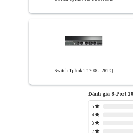
Switch Tplink T1700G-28TQ
Đánh giá 8-Port 
5
4
3
2