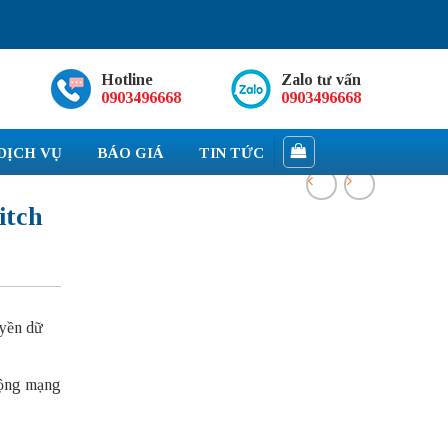
Hotline
Zalo tư vấn
0903496668
0903496668
DỊCH VỤ
BÁO GIÁ
TIN TỨC
itch
uyền dữ
rộng mạng