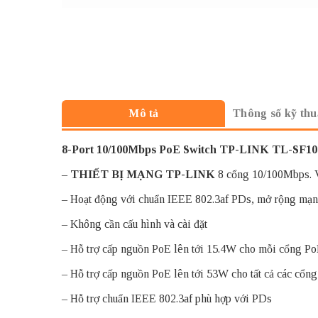
Thông số kỹ thu
Mô tả
8-Port 10/100Mbps PoE Switch TP-LINK TL-SF1
–
THIẾT BỊ MẠNG TP-LINK
8 cổng 10/100Mbps. Vớ
– Hoạt động với chuẩn IEEE 802.3af PDs, mở rộng mạn
– Không cần cấu hình và cài đặt
– Hỗ trợ cấp nguồn PoE lên tới 15.4W cho mỗi cổng P
– Hỗ trợ cấp nguồn PoE lên tới 53W cho tất cả các cổn
– Hỗ trợ chuẩn IEEE 802.3af phù hợp với PDs