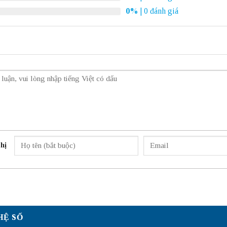
0%
| 0 đánh giá
hị
HỆ SỐ