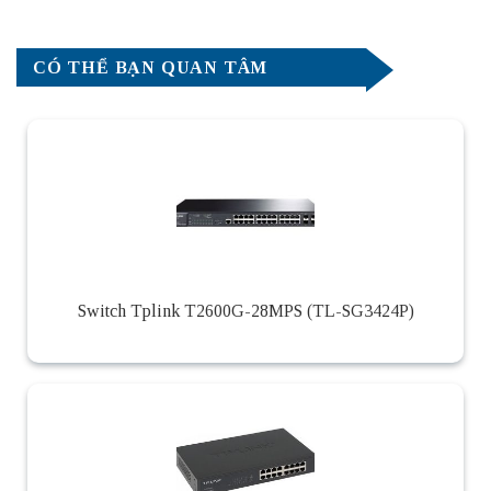
CÓ THỂ BẠN QUAN TÂM
Switch Tplink T2600G-28MPS (TL-SG3424P)