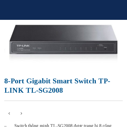
Skip
to
content
8-Port Gigabit Smart Switch TP-
LINK TL-SG2008
– Switch thông minh TL-SG2008 được trang bị 8 cổng