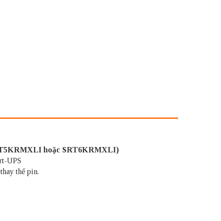
T5KRMXLI hoặc SRT6KRMXLI)
art-UPS
thay thế pin.