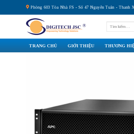
Skip
Phòng 603 Tòa Nhà FS - Số 47 Nguyễn Tuân - Thanh X
to
content
Tìm
kiếm:
TRANG CHỦ
GIỚI THIỆU
THƯƠNG HI