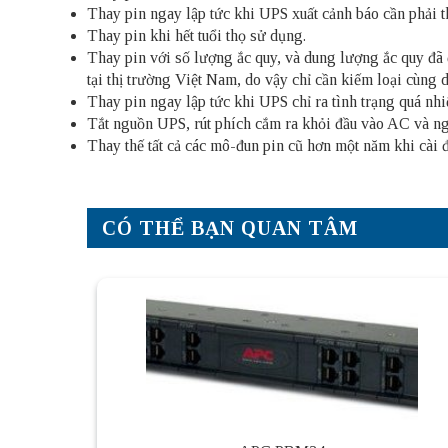
Thay pin ngay lập tức khi UPS xuất cảnh báo cần phải t
Thay pin khi hết tuổi thọ sử dụng.
Thay pin với số lượng ắc quy, và dung lượng ắc quy đã đ
tại thị trường Việt Nam, do vậy chỉ cần kiếm loại cùng 
Thay pin ngay lập tức khi UPS chỉ ra tình trạng quá nhi
Tắt nguồn UPS, rút ​​phích cắm ra khỏi đầu vào AC và n
Thay thế tất cả các mô-đun pin cũ hơn một năm khi cài đ
CÓ THỂ BẠN QUAN TÂM