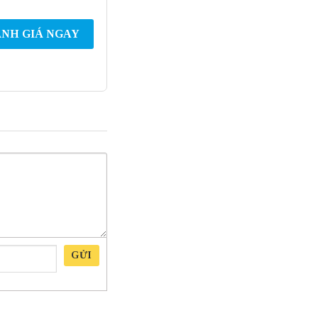
NH GIÁ NGAY
GỬI