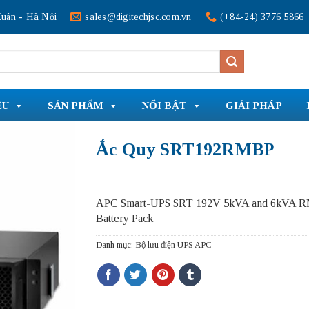
uân - Hà Nội
sales@digitechjsc.com.vn
(+84-24) 3776 5866
ỆU
SẢN PHẨM
NỔI BẬT
GIẢI PHÁP
Ắc Quy SRT192RMBP
APC Smart-UPS SRT 192V 5kVA and 6kVA 
Battery Pack
Danh mục:
Bộ lưu điện UPS APC