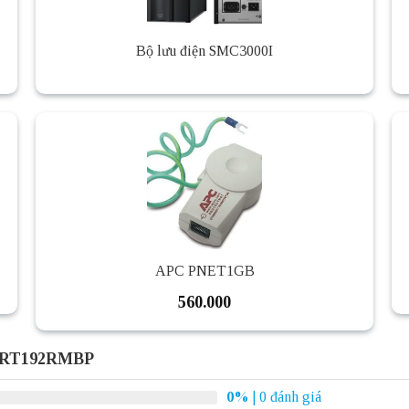
Bộ lưu điện SMC3000I
APC PNET1GB
560.000
 SRT192RMBP
0%
| 0 đánh giá