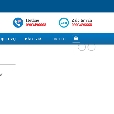
Hotline
Zalo tư vấn
0903496668
0903496668
DỊCH VỤ
BÁO GIÁ
TIN TỨC
RM