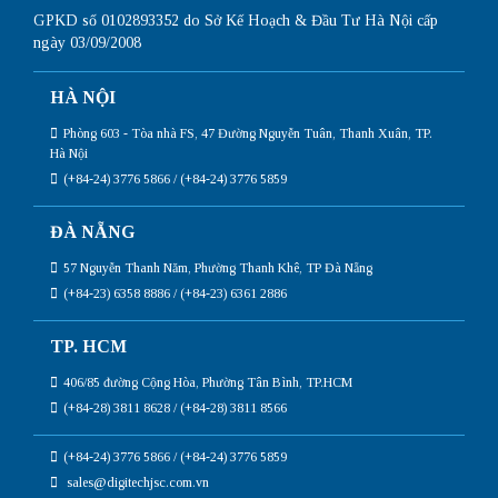
GPKD số 0102893352 do Sở Kế Hoạch & Đầu Tư Hà Nội cấp
ngày 03/09/2008
HÀ NỘI
Phòng 603 - Tòa nhà FS, 47 Đường Nguyễn Tuân, Thanh Xuân, TP.
Hà Nội
(+84-24) 3776 5866 / (+84-24) 3776 5859
ĐÀ NẴNG
57 Nguyễn Thanh Năm, Phường Thanh Khê, TP Đà Nẵng
(+84-23) 6358 8886 / (+84-23) 6361 2886
TP. HCM
406/85 đường Cộng Hòa, Phường Tân Bình, TP.HCM
(+84-28) 3811 8628 / (+84-28) 3811 8566
(+84-24) 3776 5866 / (+84-24) 3776 5859
sales@digitechjsc.com.vn