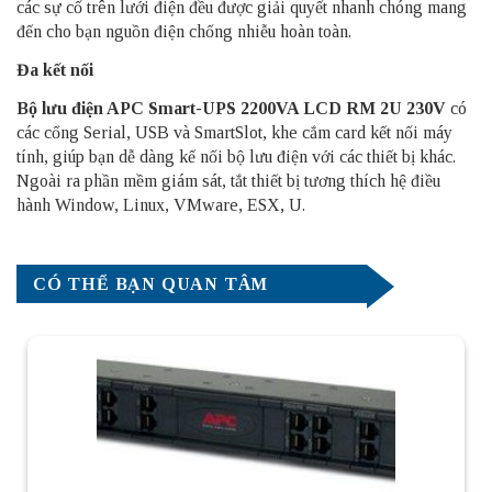
các sự cố trên lưới điện đều được giải quyết nhanh chóng mang
đến cho bạn nguồn điện chống nhiễu hoàn toàn.
Đa kết nối
Bộ lưu điện APC Smart-UPS 2200VA LCD RM 2U 230V
có
các cổng Serial, USB và SmartSlot, khe cắm card kết nối máy
tính, giúp bạn dễ dàng kế nối bộ lưu điện với các thiết bị khác.
Ngoài ra phần mềm giám sát, tắt thiết bị tương thích hệ điều
hành Window, Linux, VMware, ESX, U.
CÓ THỂ BẠN QUAN TÂM