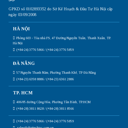
GPKD số 0102893352 do Sở Kế Hoạch & Đầu Tư Hà Nội cấp
ngày 03/09/2008
HÀ NỘI
Phòng 603 - Tòa nhà FS, 47 Đường Nguyễn Tuân, Thanh Xuân, TP.
Hà Nội
(+84-24) 3776 5866 / (+84-24) 3776 5859
ĐÀ NẴNG
57 Nguyễn Thanh Năm, Phường Thanh Khê, TP Đà Nẵng
(+84-23) 6358 8886 / (+84-23) 6361 2886
TP. HCM
406/85 đường Cộng Hòa, Phường Tân Bình, TP.HCM
(+84-28) 3811 8628 / (+84-28) 3811 8566
(+84-24) 3776 5866 / (+84-24) 3776 5859
sales@digitechjsc.com.vn