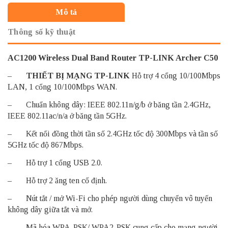
Mô tả
Thông số kỹ thuật
AC1200 Wireless Dual Band Router TP-LINK Archer C50
–
THIẾT BỊ MẠNG TP-LINK
Hỗ trợ 4 cổng 10/100Mbps
LAN, 1 cổng 10/100Mbps WAN.
– Chuẩn không dây: IEEE 802.11n/g/b ở băng tần 2.4GHz,
IEEE 802.11ac/n/a ở băng tần 5GHz.
– Kết nối đồng thời tần số 2.4GHz tốc độ 300Mbps và tần số
5GHz tốc độ 867Mbps.
– Hỗ trợ 1 cổng USB 2.0.
– Hỗ trợ 2 ăng ten cố định.
– Nút tắt / mở Wi-Fi cho phép người dùng chuyển vô tuyến
không dây giữa tắt và mở.
– Mã hóa WPA-PSK/ WPA2-PSK cung cấp cho mạng người