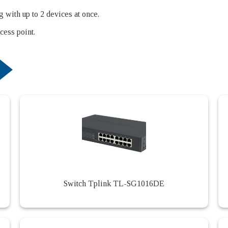
ith up to 2 devices at once.
cess point.
Switch Tplink TL-SG1016DE