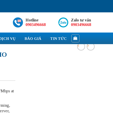
Hotline
Zalo tư vấn
0903496668
0903496668
DỊCH VỤ
BÁO GIÁ
TIN TỨC
MO
7Mbps at
rming,
rver,