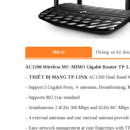
Thông số kỹ thu
Mô tả
AC1200 Wireless MU-MIMO Gigabit Router TP-L
–
THIẾT BỊ MẠNG TP-LINK
AC1200 Dual-Band Wi
– Support 5 Gigabit Ports, 4 antennas, Beamforming
– Supports 802.11ac standard.
– Simultaneous 2.4GHz 300 Mbps and 5GHz 867 Mbps co
– 4 external antennas and one internal antenna provide
– Easy network management at your fingertips with TP