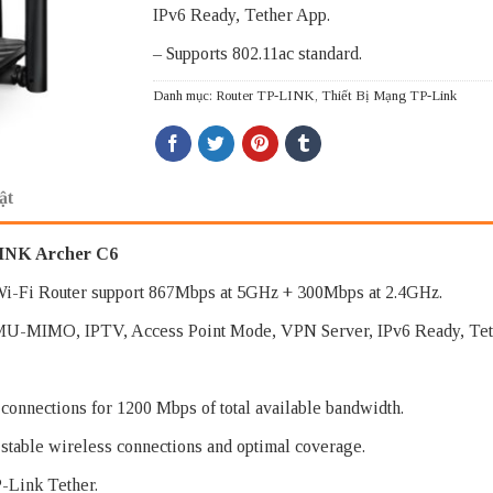
IPv6 Ready, Tether App.
– Supports 802.11ac standard.
Danh mục:
Router TP-LINK
,
Thiết Bị Mạng TP-Link
ật
INK Archer C6
-Fi Router support 867Mbps at 5GHz + 300Mbps at 2.4GHz.
, MU-MIMO, IPTV, Access Point Mode, VPN Server, IPv6 Ready, Tet
nnections for 1200 Mbps of total available bandwidth.
 stable wireless connections and optimal coverage.
-Link Tether.