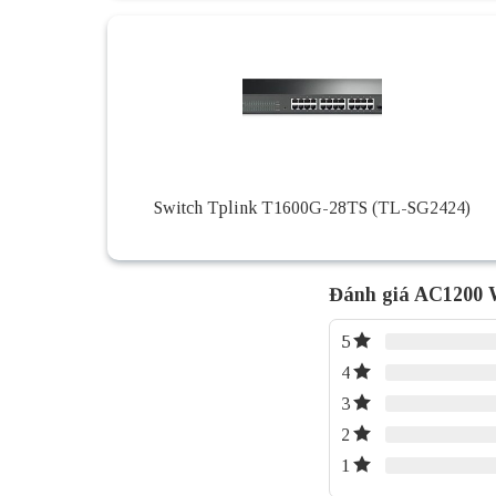
Switch Tplink T1600G-28TS (TL-SG2424)
Đánh giá AC1200 
5
4
3
2
1