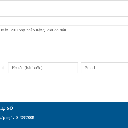
hị
HỆ SỐ
ấp ngày 03/09/2008