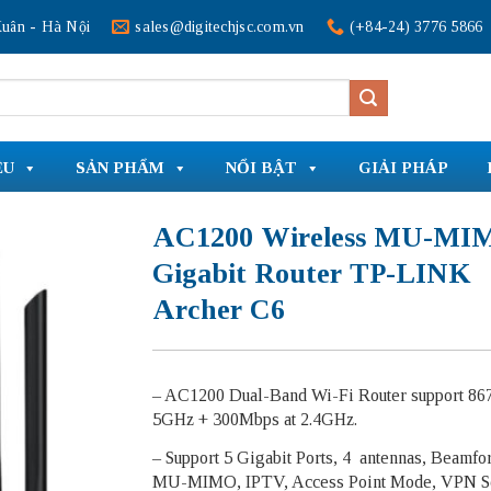
uân - Hà Nội
sales@digitechjsc.com.vn
(+84-24) 3776 5866
ỆU
SẢN PHẨM
NỔI BẬT
GIẢI PHÁP
AC1200 Wireless MU-MI
Gigabit Router TP-LINK
Archer C6
– AC1200 Dual-Band Wi-Fi Router support 86
5GHz + 300Mbps at 2.4GHz.
– Support 5 Gigabit Ports, 4 antennas, Beamfo
MU-MIMO, IPTV, Access Point Mode, VPN Se