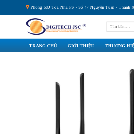
Skip
Phòng 603 Tòa Nhà FS - Số 47 Nguyễn Tuân - Thanh X
to
content
Tìm
kiếm:
TRANG CHỦ
GIỚI THIỆU
THƯƠNG HI