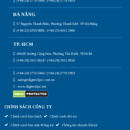
(+84-24) 3776 5866 / (+84-24) 3776 5859
ĐÀ NẴNG
57 Nguyễn Thanh Năm, Phường Thanh Khê, TP Đà Nẵng
(+84-23) 6358 8886 / (+84-23) 6361 2886
TP. HCM
406/85 đường Cộng Hòa, Phường Tân Bình, TP.HCM
(+84-28) 3811 8628 / (+84-28) 3811 8566
(+84-24) 3776 5866 / (+84-24) 3776 5859
sales@digitechjsc.com.vn
www.digitechjsc.net
CHÍNH SÁCH CÔNG TY
Chính sách bảo hành
Chính sách đổi trả
Chính sách bảo mật thông tin
Thông tin chuyển khoản