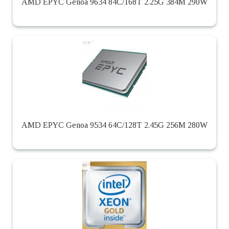
AMD EPYC Genoa 9634 84C/168T 2.25G 384M 290W
AMD EPYC Genoa 9534 64C/128T 2.45G 256M 280W