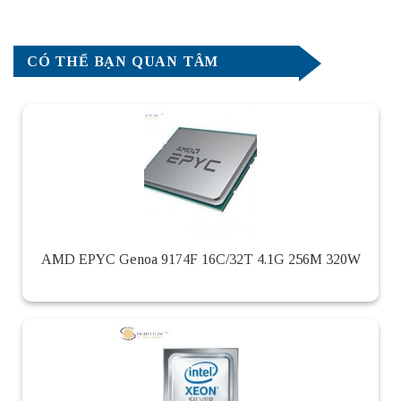
CÓ THỂ BẠN QUAN TÂM
AMD EPYC Genoa 9174F 16C/32T 4.1G 256M 320W