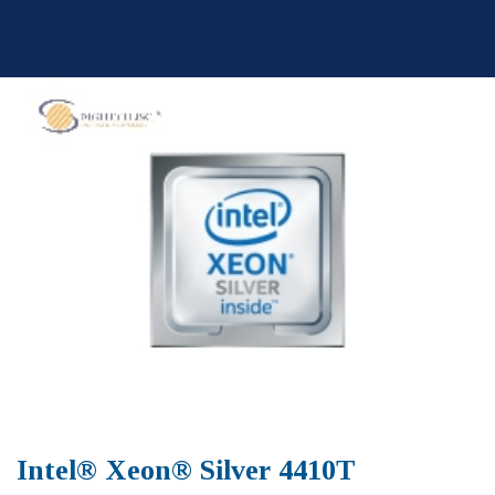
Skip
to
content
Intel® Xeon® Silver 4410T