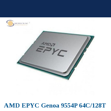
Skip
to
content
AMD EPYC Genoa 9554P 64C/128T