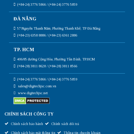
(+84-24) 3776 5866 / (+84-24) 3776 5859
ĐÀ NẴNG
57 Nguyễn Thanh Năm, Phường Thanh Khê, TP Đà Nẵng
(+84-23) 6358 8886 / (+84-23) 6361 2886
TP. HCM
406/85 đường Cộng Hòa, Phường Tân Bình, TP.HCM
(+84-28) 3811 8628 / (+84-28) 3811 8566
(+84-24) 3776 5866 / (+84-24) 3776 5859
sales@digitechjsc.com.vn
www.digitechjsc.net
CHÍNH SÁCH CÔNG TY
Chính sách bảo hành
Chính sách đổi trả
Chính sách bảo mật thông tin
Thông tin chuyển khoản