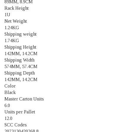
89MM, 8.9CM
Rack Height
1U
Net Weight
1.24KG
Shipping weight
1.74KG
Shipping Height
142MM, 14.2CM
Shipping Width
574MM, 57.4CM
Shipping Depth
142MM, 14.2CM
Color
Black
Master Carton Units
6.0
Units per Pallet
12.0
SCC Codes
2073130420268 8