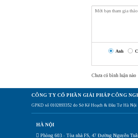
Anh
C
Chưa có bình luận nào
CÔNG TY CỔ PHẦN GIẢI PHÁP CÔNG NG
GPKD số 0102893352 do Sở Kế Hoạch & Đầu Tư Hà Nội c
HÀ NỘI
Phòng 603 - Tòa nhà FS, 47 Đường Nguyễn Tuâ