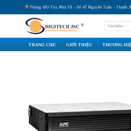
Skip
Phòng 603 Tòa Nhà FS - Số 47 Nguyễn Tuân - Thanh X
to
content
Tìm
kiếm:
TRANG CHỦ
GIỚI THIỆU
THƯƠNG HI