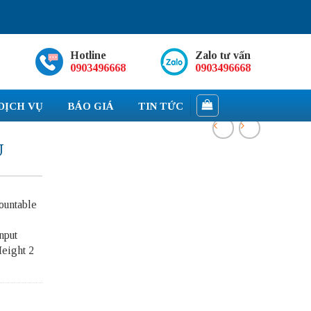
Hotline
Zalo tư vấn
0903496668
0903496668
DỊCH VỤ
BÁO GIÁ
TIN TỨC
U
untable
nput
Height 2