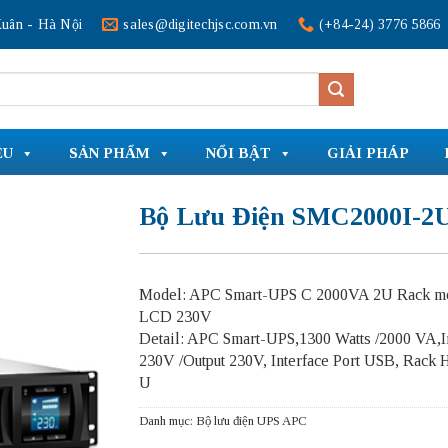
uân - Hà Nội
sales@digitechjsc.com.vn
(+84-24) 3776 5866
ỆU
SẢN PHẨM
NỔI BẬT
GIẢI PHÁP
Bộ Lưu Điện SMC2000I-2
Model: APC Smart-UPS C 2000VA 2U Rack mo
LCD 230V
Detail: APC Smart-UPS,1300 Watts /2000 VA,I
230V /Output 230V, Interface Port USB, Rack 
U
Danh mục:
Bộ lưu điện UPS APC