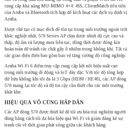
cung cấp khả năng MU-MIMO 4×4: 4SS, ClientMatch tiên tiến
của Aruba và Bluetooth tích hợp để kích hoạt các dịch vụ định vị
Aruba.
Được chế tạo có mục đích để tồn tại trong môi trường ngoài trời
khắc nghiệt nhất, 570 Series AP chịu được nhiệt độ cực cao và
thấp, độ ẩm và lượng mưa liên tục, đồng thời được đóng kín
hoàn toàn để tránh các chất gây ô nhiễm trong không khí. Tất cả
các giao diện điện bao gồm bảo vệ tăng cường độ công nghiệp.
Aruba Wi-Fi 6 điểm truy cập cung cấp kết nối hiệu suất cao
trong môi trường di động và IoT dày đặc. Với tốc độ tổng hợp
dữ liệu không khí tối đa là 3 Gbps (HE80 / HE40), các AP dòng
570 mang lại tốc độ và độ tin cậy cần thiết cho các môi trường
khắt khe.
HIỆU QUẢ VÔ CÙNG HẤP DẪN
Các AP dòng 570 được thiết kế để tối ưu hóa trải nghiệm người
dùng bằng cách tối đa hóa hiệu quả Wi-Fi và giảm đáng kể sự
tranh cãi về thời gian phát sóng giữa các khách hàng.