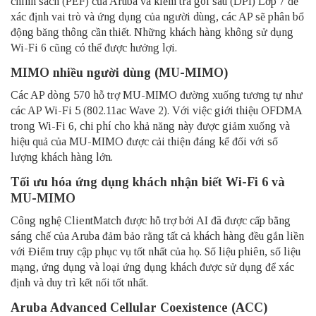
chính sách (PEF) của Aruba và kiểm tra gói sâu (DPI) Lớp 7 để
xác định vai trò và ứng dụng của người dùng, các AP sẽ phân bổ
động băng thông cần thiết. Những khách hàng không sử dụng
Wi-Fi 6 cũng có thể được hưởng lợi.
MIMO nhiều người dùng (MU-MIMO)
Các AP dòng 570 hỗ trợ MU-MIMO đường xuống tương tự như
các AP Wi-Fi 5 (802.11ac Wave 2). Với việc giới thiệu OFDMA
trong Wi-Fi 6, chi phí cho khả năng này được giảm xuống và
hiệu quả của MU-MIMO được cải thiện đáng kể đối với số
lượng khách hàng lớn.
Tối ưu hóa ứng dụng khách nhận biết Wi-Fi 6 và
MU-MIMO
Công nghệ ClientMatch được hỗ trợ bởi AI đã được cấp bằng
sáng chế của Aruba đảm bảo rằng tất cả khách hàng đều gắn liền
với Điểm truy cập phục vụ tốt nhất của họ. Số liệu phiên, số liệu
mạng, ứng dụng và loại ứng dụng khách được sử dụng để xác
định và duy trì kết nối tốt nhất.
Aruba Advanced Cellular Coexistence (ACC)