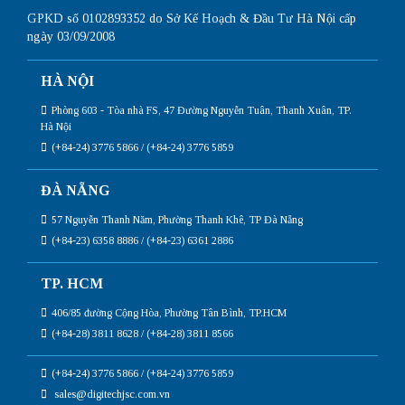
GPKD số 0102893352 do Sở Kế Hoạch & Đầu Tư Hà Nội cấp
ngày 03/09/2008
HÀ NỘI
Phòng 603 - Tòa nhà FS, 47 Đường Nguyễn Tuân, Thanh Xuân, TP.
Hà Nội
(+84-24) 3776 5866 / (+84-24) 3776 5859
ĐÀ NẴNG
57 Nguyễn Thanh Năm, Phường Thanh Khê, TP Đà Nẵng
(+84-23) 6358 8886 / (+84-23) 6361 2886
TP. HCM
406/85 đường Cộng Hòa, Phường Tân Bình, TP.HCM
(+84-28) 3811 8628 / (+84-28) 3811 8566
(+84-24) 3776 5866 / (+84-24) 3776 5859
sales@digitechjsc.com.vn