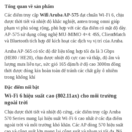
Tổng quan về sản phẩm
Các điểm truy cập
Wifi Aruba
AP-575
đạt chuẩn Wi-Fi 6, chịu
được thời tiết và nhiệt độ khắc nghiệt, anten trong omni giúp
phạm vi phủ sóng rộng, phù hợp với các địa điểm có mật độ dày.
AP-575 sử dụng công nghệ MU-MIMO 4×4: 4SS, ClientMatch
và Bluetooth tích hợp để kích hoạt các dịch vụ vị trí của Aruba.
Aruba AP-565 có tốc độ dữ liệu tổng hợp tối đa là 3 Gbps
(HE80 / HE20), chịu được nhiệt độ cực cao và thấp, độ ẩm và
lượng mưa liên tục, sức gió 165 dặm/h ở độ cao 3000m đồng
thời được đóng kín hoàn toàn để tránh các chất gây ô nhiễm
trong không khí
Đặc điểm nổi bật
Wi-Fi 6 hiệu suất cao (802.11ax) cho môi trường
ngoài trời
Chịu được thời tiết và nhiệt độ cứng, các điểm truy cập Aruba
570 Series mang lại hiệu suất Wi-Fi 6 cao nhất ở các địa điểm
ngoài trời và môi trường khó khăn. Các AP dòng 570 hiệu suất
cao và công suất lớn mang lại công suất và phạm vi tối đa. Nó