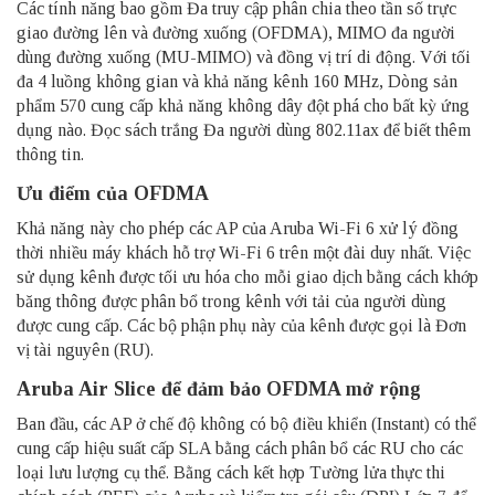
Các tính năng bao gồm Đa truy cập phân chia theo tần số trực
giao đường lên và đường xuống (OFDMA), MIMO đa người
dùng đường xuống (MU-MIMO) và đồng vị trí di động. Với tối
đa 4 luồng không gian và khả năng kênh 160 MHz, Dòng sản
phẩm 570 cung cấp khả năng không dây đột phá cho bất kỳ ứng
dụng nào. Đọc sách trắng Đa người dùng 802.11ax để biết thêm
thông tin.
Ưu điểm của OFDMA
Khả năng này cho phép các AP của Aruba Wi-Fi 6 xử lý đồng
thời nhiều máy khách hỗ trợ Wi-Fi 6 trên một đài duy nhất. Việc
sử dụng kênh được tối ưu hóa cho mỗi giao dịch bằng cách khớp
băng thông được phân bổ trong kênh với tải của người dùng
được cung cấp. Các bộ phận phụ này của kênh được gọi là Đơn
vị tài nguyên (RU).
Aruba Air Slice để đảm bảo OFDMA mở rộng
Ban đầu, các AP ở chế độ không có bộ điều khiển (Instant) có thể
cung cấp hiệu suất cấp SLA bằng cách phân bổ các RU cho các
loại lưu lượng cụ thể. Bằng cách kết hợp Tường lửa thực thi