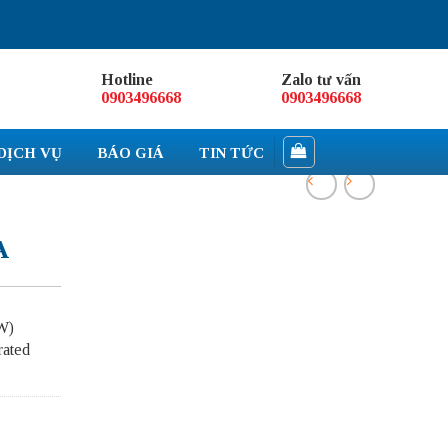
Hotline
Zalo tư vấn
0903496668
0903496668
DỊCH VỤ
BÁO GIÁ
TIN TỨC
A
W)
rated