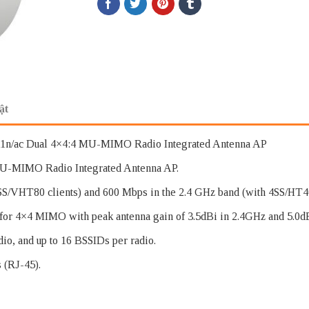
ật
.11n/ac Dual 4×4:4 MU-MIMO Radio Integrated Antenna AP
MU-MIMO Radio Integrated Antenna AP.
4SS/VHT80 clients) and 600 Mbps in the 2.4 GHz band (with 4SS/HT40
s for 4×4 MIMO with peak antenna gain of 3.5dBi in 2.4GHz and 5.0d
adio, and up to 16 BSSIDs per radio.
 (RJ-45).