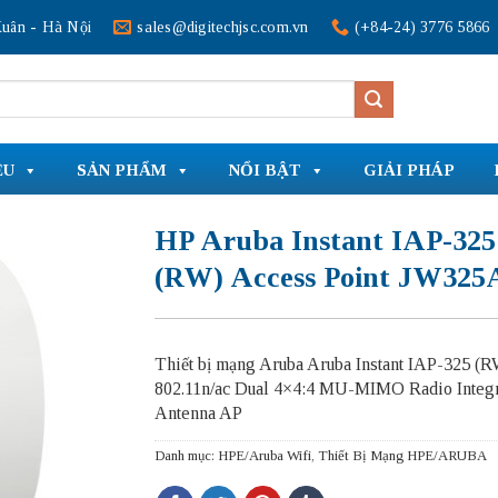
uân - Hà Nội
sales@digitechjsc.com.vn
(+84-24) 3776 5866
ỆU
SẢN PHẨM
NỔI BẬT
GIẢI PHÁP
HP Aruba Instant IAP-325
(RW) Access Point JW325
Thiết bị mạng Aruba Aruba Instant IAP-325 (R
802.11n/ac Dual 4×4:4 MU-MIMO Radio Integ
Antenna AP
Danh mục:
HPE/Aruba Wifi
,
Thiết Bị Mạng HPE/ARUBA