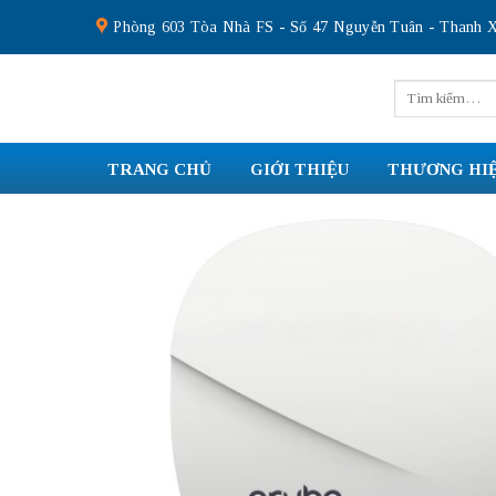
Skip
Phòng 603 Tòa Nhà FS - Số 47 Nguyễn Tuân - Thanh X
to
content
Tìm
kiếm:
TRANG CHỦ
GIỚI THIỆU
THƯƠNG HI