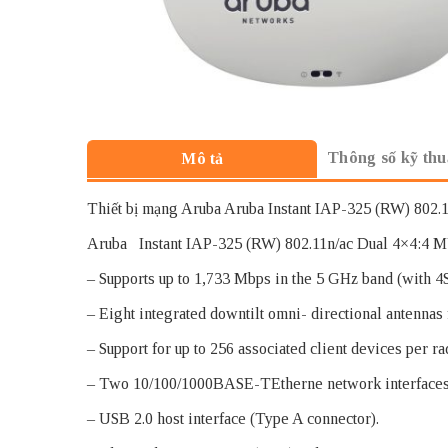
Thông số kỹ thu
Mô tả
Thiết bị mạng Aruba Aruba Instant IAP-325 (RW) 802
Aruba Instant IAP-325 (RW) 802.11n/ac Dual 4×4:4 
– Supports up to 1,733 Mbps in the 5 GHz band (with 
– Eight integrated downtilt omni- directional antenna
– Support for up to 256 associated client devices per r
– Two 10/100/1000BASE-TEtherne network interfaces
– USB 2.0 host interface (Type A connector).