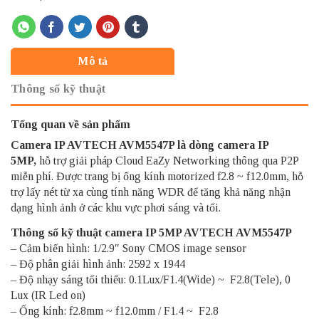
Mô tả
Thông số kỹ thuật
Tổng quan về sản phẩm
Camera IP AVTECH
AVM5547P là dòng camera IP
5MP,
hỗ trợ giải pháp Cloud EaZy Networking thông qua P2P
miễn phí. Được trang bị ống kính motorized f2.8 ~ f12.0mm, hỗ
trợ lấy nét từ xa cùng tính năng WDR để tăng khả năng nhận
dạng hình ảnh ở các khu vực phơi sáng và tối.
Thông số kỹ thuật camera IP 5MP AVTECH AVM5547P
– Cảm biến hình: 1/2.9″ Sony CMOS image sensor
– Độ phân giải hình ảnh: 2592 x 1944
– Độ nhạy sáng tối thiểu: 0.1Lux/F1.4(Wide) ~ F2.8(Tele), 0
Lux (IR Led on)
– Ống kính: f2.8mm ~ f12.0mm / F1.4 ~ F2.8