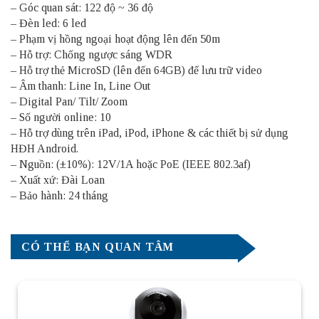
– Góc quan sát: 122 độ ~ 36 độ
– Đèn led: 6 led
– Phạm vị hồng ngoại hoạt động lên đến 50m
– Hỗ trợ: Chống ngược sáng WDR
– Hỗ trợ thẻ MicroSD (lên đến 64GB) để lưu trữ video
– Âm thanh: Line In, Line Out
– Digital Pan/ Tilt/ Zoom
– Số người online: 10
– Hỗ trợ dùng trên iPad, iPod, iPhone & các thiết bị sử dụng
HĐH Android.
– Nguồn: (±10%): 12V/1A hoặc PoE (IEEE 802.3af)
– Xuất xứ: Đài Loan
– Bảo hành: 24 tháng
CÓ THỂ BẠN QUAN TÂM