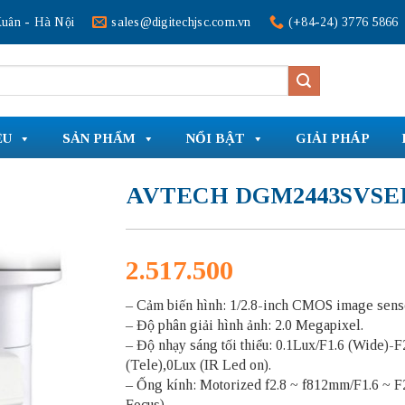
uân - Hà Nội
sales@digitechjsc.com.vn
(+84-24) 3776 5866
ỆU
SẢN PHẨM
NỔI BẬT
GIẢI PHÁP
AVTECH DGM2443SVSE
2.517.500
– Cảm biến hình: 1/2.8-inch CMOS image sens
– Độ phân giải hình ảnh: 2.0 Megapixel.
– Độ nhạy sáng tối thiểu: 0.1Lux/F1.6 (Wide)-F
(Tele),0Lux (IR Led on).
– Ống kính: Motorized f2.8 ~ f812mm/F1.6 ~ F
Focus).