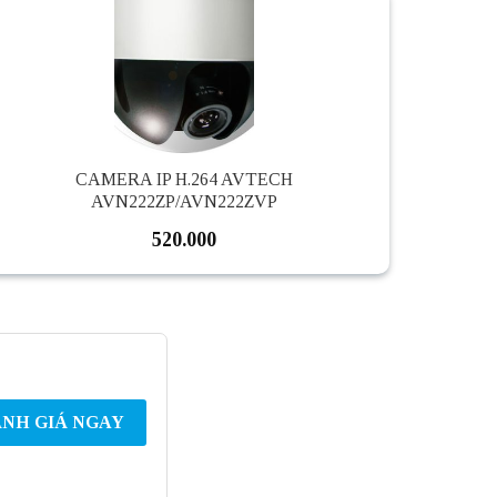
CAMERA IP H.264 AVTECH
AVN222ZP/AVN222ZVP
520.000
NH GIÁ NGAY