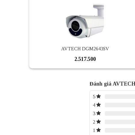
AVTECH DGM2643SV
2.517.500
Đánh giá AVTEC
5
4
3
2
1