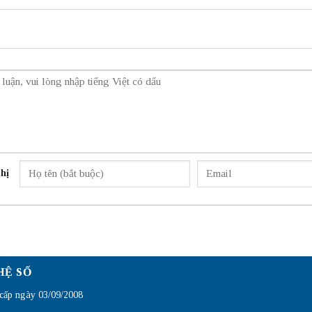
hị
HỆ SỐ
ấp ngày 03/09/2008