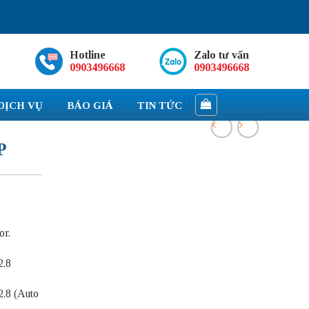
Hotline
Zalo tư vấn
0903496668
0903496668
DỊCH VỤ
BÁO GIÁ
TIN TỨC
P
or.
2.8
2.8 (Auto