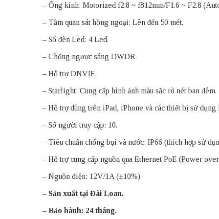
– Ống kính: Motorized f2.8 ~ f812mm/F1.6 ~ F2.8 (Auto
– Tầm quan sát hồng ngoại: Lên đến 50 mét.
– Số đèn Led: 4 Led.
– Chống ngược sáng DWDR.
– Hỗ trợ ONVIF.
– Starlight: Cung cấp hình ảnh màu sắc rõ nét ban đêm.
– Hỗ trợ dùng trên iPad, iPhone và các thiết bị sử dụng
– Số người truy cập: 10.
– Tiêu chuẩn chống bụi và nước: IP66 (thích hợp sử dụn
– Hỗ trợ cung cấp nguồn qua Ethernet PoE (Power over 
– Nguồn điện: 12V/1A (±10%).
– Sản xuất tại Đài Loan.
– Bảo hành: 24 tháng.