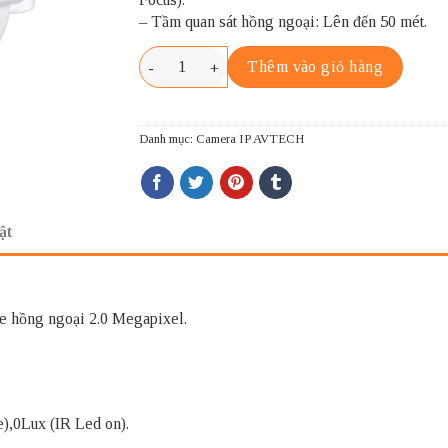
– Tầm quan sát hồng ngoại: Lên đến 50 mét.
AVTECH DGM2443SVSEP số lượng
Thêm vào giỏ hàng
Danh mục:
Camera IP AVTECH
ật
 hồng ngoại 2.0 Megapixel.
e),0Lux (IR Led on).