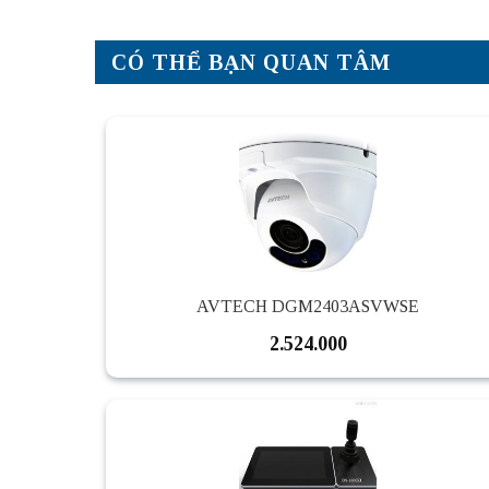
CÓ THỂ BẠN QUAN TÂM
AVTECH DGM2403ASVWSE
2.524.000