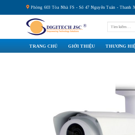
Skip
Phòng 603 Tòa Nhà FS - Số 47 Nguyễn Tuân - Thanh X
to
content
Tìm
kiếm:
TRANG CHỦ
GIỚI THIỆU
THƯƠNG HI