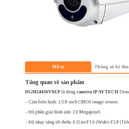
Thông số kỹ thu
Mô tả
Tổng quan về sản phẩm
DGM2443SVSEP
là dòng
camera IP AVTECH
Dome
– Cảm biến hình: 1/2.8-inch CMOS image sensor.
– Độ phân giải hình ảnh: 2.0 Megapixel.
– Độ nhạy sáng tối thiểu: 0.1Lux/F1.6 (Wide)-F2.8 (Tel