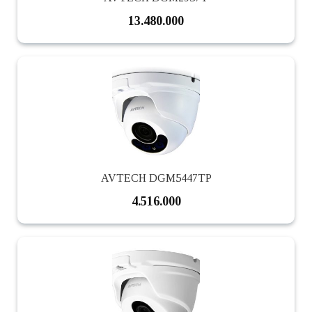
13.480.000
AVTECH DGM5447TP
4.516.000