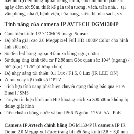
này hỗ trợ đèn hồng ngoại thông minh, cho tầm nhìn quan sát
ngày đêm tốt 50m, thiết kế gắn trên tường, vách, trần nhà… tại
văn phòng, nhà ở, bệnh viện, cửa hàng, siêu thị, nhà sách, v.v….
Tính năng của
camera IP AVTECH
DGM1304P
Cảm biến hình: 1/2.7”CMOS Image Sensor
Độ phân giải cao 2.0 Megapixel Full HD 1080P Color cho hình
ảnh siêu nét
Số đèn led hồng ngoại 4 tầm xa hồng ngoại 50m
Sử dụng ống kính tiêu cự F2.88mm Góc quan sát: 104° (ngang) /
56° (dọc) / 126° (đường chéo)
Độ nhạy sáng tối thiểu: 0.1 Lux / F1.5, 0 Lux (IR LED ON)
Zoom xoay kỹ thuật số DPTZ
Tích hợp tính năng phát hiện chuyển động thông báo qua FTP/
Email / SMS
Truyền tín hiệu hình ảnh HD khoảng cách xa 300500m không bị
delay giật hình
Tiêu chuẩn chống nước và bụi IP66. Nguồn: 12V/0.5A , PoE
Camera IP Avtech chính hãng
DGM1304P là
camera IP
IR
Dome 2.0 Megapixel được trang bị một ống kính f2.8 ~ 8,0 mm