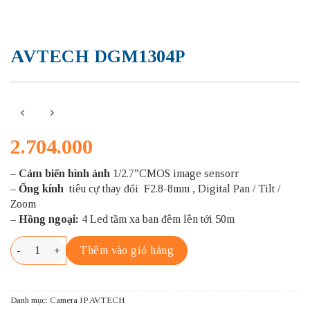
AVTECH DGM1304P
2.704.000
– Cảm biến hình ảnh
1/2.7”CMOS image sensorr
– Ống kính
tiêu cự thay đổi F2.8-8mm , Digital Pan / Tilt /
Zoom
– Hồng ngoại:
4 Led tầm xa ban đêm lên tới 50m
AVTECH DGM1304P số lượng
Thêm vào giỏ hàng
Danh mục:
Camera IP AVTECH