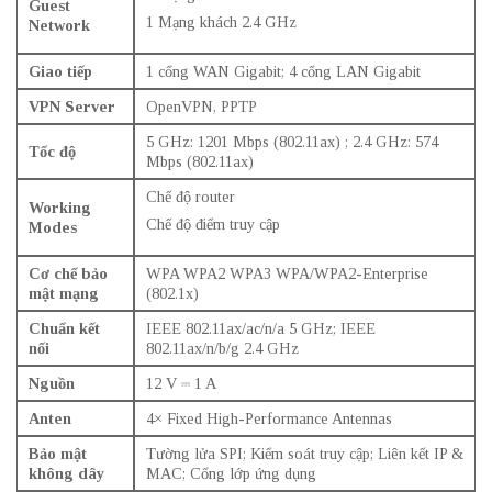
Guest
1 Mạng khách 2.4 GHz
Network
Giao tiếp
1 cổng WAN Gigabit; 4 cổng LAN Gigabit
VPN Server
OpenVPN, PPTP
5 GHz: 1201 Mbps (802.11ax) ; 2.4 GHz: 574
Tốc độ
Mbps (802.11ax)
Chế độ router
Working
Chế độ điểm truy cập
Modes
Cơ chế bảo
WPA WPA2 WPA3 WPA/WPA2-Enterprise
mật mạng
(802.1x)
Chuẩn kết
IEEE 802.11ax/ac/n/a 5 GHz; IEEE
nối
802.11ax/n/b/g 2.4 GHz
Nguồn
12 V
⎓
1 A
Anten
4× Fixed High-Performance Antennas
Bảo mật
Tường lửa SPI; Kiểm soát truy cập; Liên kết IP &
không dây
MAC; Cổng lớp ứng dụng