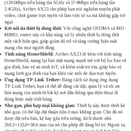
(1201Mbps trên băng tần 5GHz và 574Mbps trên băng tần
2.4GHz), Archer AX23 cho phép bạn trải nghiệm truyền phát
video, chơi game trực tuyến và làm việc từ xa mà không gặp trở
ngại.
Kết nối đa thiết bị đồng thời:
Với công nghệ OFDMA và MU-
MIMO, router này có khả năng xử lý nhiều thiết bị đồng thời
một cách hiệu quả, giúp giảm độ trễ và tăng cường hiệu suất
mạng cho mọi người dùng.
Tính năng HomeShield:
Archer AX23 đi kèm với tính năng
HomeShield, mang lại bảo mật mạng mạnh mẽ với bộ lọc bảo vệ
gia đình, bảo vệ an ninh IoT, và kiểm soát trẻ em, giúp bảo vệ
mạng lưới gia đình của bạn khỏi các mối đe dọa trực tuyến.
Ứng dụng TP-Link Tether:
Bằng cách sử dụng ứng dụng
TP-Link Tether, bạn có thể dễ dàng cài đặt, quản lý và tối ưu
hóa mạng của mình từ bất kỳ nơi đâu thông qua điện thoại di
động hoặc máy tính bảng.
Nhỏ gọn, phù hợp mọi không gian:
Thiết bị này được thiết kế
nhỏ gọn, có thể lắp đặt thuận tiện ở mọi không gian. Cho dù nó
được đặt trên bàn, kệ hay gắn trên tường, kích thước nhỏ
260.2×135.0×38.6 mm của nó cho phép dễ dàng bố trí. Ngoài ra,