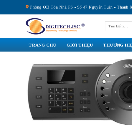
Skip
Phòng 603 Tòa Nhà FS - Số 47 Nguyễn Tuân - Thanh X
to
content
Tìm
kiếm:
TRANG CHỦ
GIỚI THIỆU
THƯƠNG HI