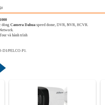
ật
1000
ác dòng
Camera Dahua
speed dome, DVR, NVR, HCVR.
 Network.
Tour và hành trình
O-D1/PELCO-P1.