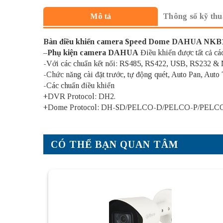
Thông số kỹ thu
Mô tả
Bàn điều khiển camera Speed Dome DAHUA NKB
–
Phụ kiện camera DAHUA
Điều khiển được tất cả c
-Với các chuẩn kết nối: RS485, RS422, USB, RS232 &
-Chức năng cài đặt trước, tự động quét, Auto Pan, Auto 
-Các chuẩn điều khiển
+DVR Protocol: DH2.
+Dome Protocol: DH-SD/PELCO-D/PELCO-P/PELC
CÓ THỂ BẠN QUAN TÂM