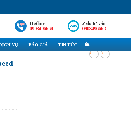
Hotline
Zalo tư vấn
0903496668
0903496668
DỊCH VỤ
BÁO GIÁ
TIN TỨC
peed