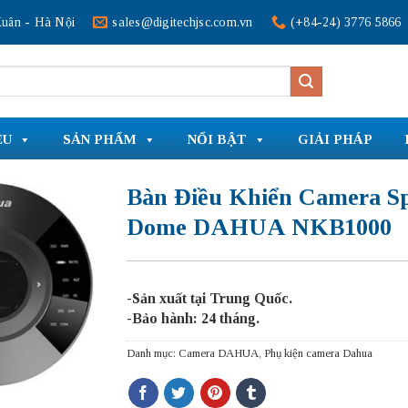
uân - Hà Nội
sales@digitechjsc.com.vn
(+84-24) 3776 5866
ỆU
SẢN PHẨM
NỔI BẬT
GIẢI PHÁP
Bàn Điều Khiển Camera S
Dome DAHUA NKB1000
-Sản xuất tại Trung Quốc.
-Bảo hành: 24 tháng.
Danh mục:
Camera DAHUA
,
Phụ kiện camera Dahua