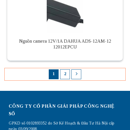
Nguồn camera 12V/1A DAHUA ADS-12AM-12
12012EPCU
1
2
CÔNG TY CỔ PHẦN GIẢI PHÁP CÔNG NGHỆ
SỐ
GPKD số 0102893352 do Sở Kế Hoạch & Đầu Tư Hà Nội cấp
ngày 03/09/2008