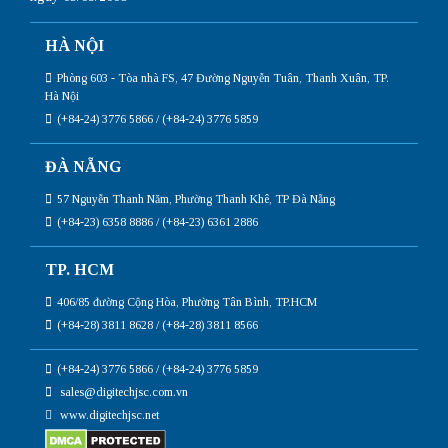
HÀ NỘI
Phòng 603 - Tòa nhà FS, 47 Đường Nguyễn Tuân, Thanh Xuân, TP.
Hà Nội
(+84-24) 3776 5866 / (+84-24) 3776 5859
ĐÀ NẴNG
57 Nguyễn Thanh Năm, Phường Thanh Khê, TP Đà Nẵng
(+84-23) 6358 8886 / (+84-23) 6361 2886
TP. HCM
406/85 đường Cộng Hòa, Phường Tân Bình, TP.HCM
(+84-28) 3811 8628 / (+84-28) 3811 8566
(+84-24) 3776 5866 / (+84-24) 3776 5859
sales@digitechjsc.com.vn
www.digitechjsc.net