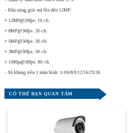
– Khả năng giải mã lên đến 12MP:
+ 12MP@20fps: 10-ch;
+ 8MP@30fps: 20-ch;
+ 5MP@30fps: 30-ch;
+ 3MP@30fps: 50-ch;
+ 1080p@30fps: 80-ch.
– Số khung trên 1 màn hình: 1/4/6/8/9/12/16/25/36.
CÓ THỂ BẠN QUAN TÂM