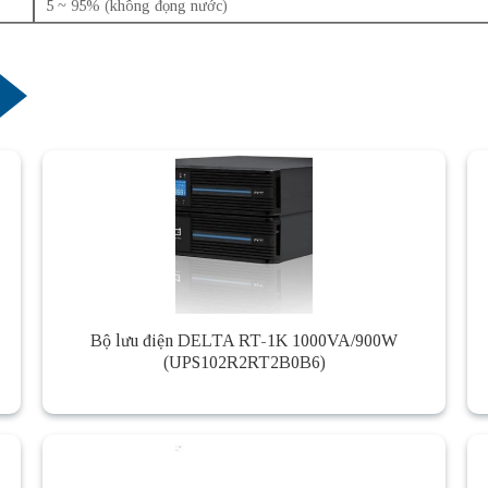
5 ~ 95% (không đọng nước)
Bộ lưu điện DELTA RT-1K 1000VA/900W
(UPS102R2RT2B0B6)