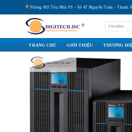
Skip
Phòng 603 Tòa Nhà FS - Số 47 Nguyễn Tuân - Thanh X
to
content
Tìm
kiếm:
TRANG CHỦ
GIỚI THIỆU
THƯƠNG HI