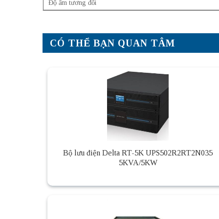
Độ ẩm tương đối
CÓ THỂ BẠN QUAN TÂM
Bộ lưu điện Delta RT-5K UPS502R2RT2N035
5KVA/5KW