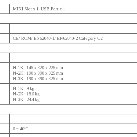
MINI Slot x 1, USB Port x 1
CE/ RCM/ EN62040-1/ EN62040-2 Category C2
N-1K : 145 x 320 x 225 mm
N-2K : 190 x 390 x 325 mm
N-3K : 190 x 390 x 325 mm
N-1K : 9 kg
N-2K : 18.6 kg
N-3K : 24.4 kg
0 ~ 40ºC