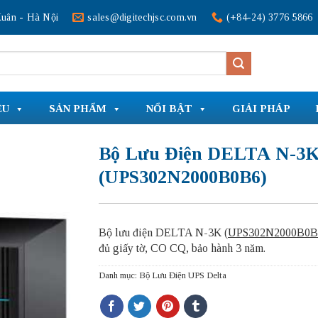
uân - Hà Nội
sales@digitechjsc.com.vn
(+84-24) 3776 5866
ỆU
SẢN PHẨM
NỔI BẬT
GIẢI PHÁP
Bộ Lưu Điện DELTA N-3
(UPS302N2000B0B6)
Bộ lưu điện DELTA N-3K (
UPS302N2000B0B
đủ giấy tờ, CO CQ, bảo hành 3 năm.
Danh mục:
Bộ Lưu Điện UPS Delta