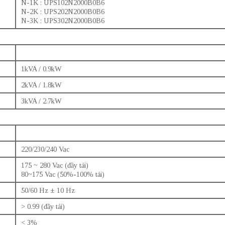
N-1K : UPS102N2000B0B6
N-2K : UPS202N2000B0B6
N-3K : UPS302N2000B0B6
1kVA / 0.9kW
2kVA / 1.8kW
3kVA / 2.7kW
220/230/240 Vac
175 ~ 280 Vac (đầy tải)
80~175 Vac (50%-100% tải)
50/60 Hz ± 10 Hz
> 0.99 (đầy tải)
< 3%