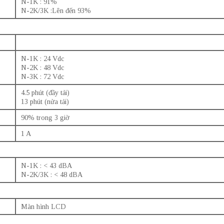
N-1K : 91%
N-2K/3K :Lên đến 93%
N-1K : 24 Vdc
N-2K : 48 Vdc
N-3K : 72 Vdc
4.5 phút (đầy tải)
13 phút (nửa tải)
90% trong 3 giờ
1 A
N-1K : < 43 dBA
N-2K/3K : < 48 dBA
Màn hình LCD