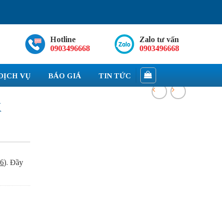
Hotline
Zalo tư vấn
0903496668
0903496668
DỊCH VỤ
BÁO GIÁ
TIN TỨC
K
6
).
Đầy