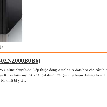
ật
02N2000B0B6
)
S Online chuyển đổi kép thuộc dòng Amplon N đảm bảo cho các thiết b
đến 0.9 và hiệu suất AC-AC đạt đến 93% giúp tiết kiệm điện tốt hơn
 thiết bị y tế,..