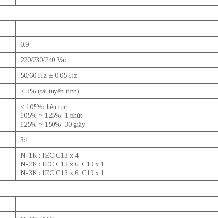
0.9
220/230/240 Vac
50/60 Hz ± 0.05 Hz
< 3% (tải tuyến tính)
< 105%: liên tục
105% ~ 125%: 1 phút
125% ~ 150%: 30 giây
3:1
N-1K : IEC C13 x 4
N-2K : IEC C13 x 6, C19 x 1
N-3K : IEC C13 x 6, C19 x 1