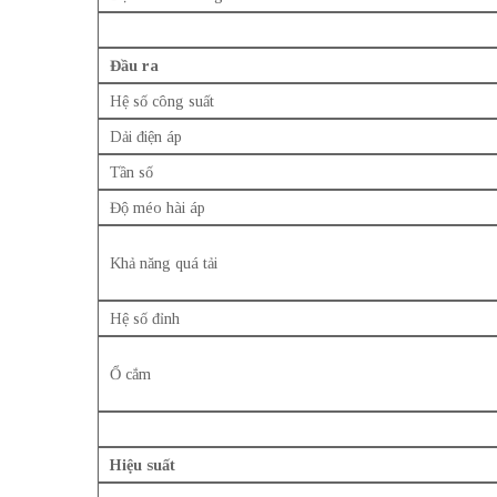
Đầu ra
Hệ số công suất
Dải điện áp
Tần số
Độ méo hài áp
Khả năng quá tải
Hệ số đỉnh
Ổ cắm
Hiệu suất