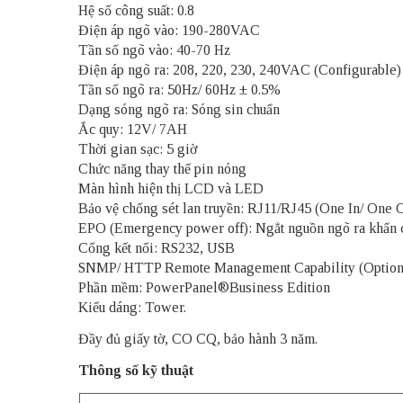
Hệ số công suất: 0.8
Điện áp ngõ vào: 190-280VAC
Tần số ngõ vào: 40-70 Hz
Điện áp ngõ ra: 208, 220, 230, 240VAC (Configurable)
Tần số ngõ ra: 50Hz/ 60Hz ± 0.5%
Dạng sóng ngõ ra: Sóng sin chuẩn
Ắc quy: 12V/ 7AH
Thời gian sạc: 5 giờ
Chức năng thay thế pin nóng
Màn hình hiện thị LCD và LED
Bảo vệ chống sét lan truyền: RJ11/RJ45 (One In/ One O
EPO (Emergency power off): Ngắt nguồn ngõ ra khẩn 
Cổng kết nối: RS232, USB
SNMP/ HTTP Remote Management Capability (Option
Phần mềm: PowerPanel®Business Edition
Kiểu dáng: Tower.
Đầy đủ giấy tờ, CO CQ, bảo hành 3 năm.
Thông số kỹ thuật