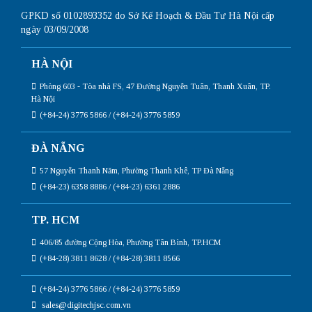
GPKD số 0102893352 do Sở Kế Hoạch & Đầu Tư Hà Nội cấp
ngày 03/09/2008
HÀ NỘI
Phòng 603 - Tòa nhà FS, 47 Đường Nguyễn Tuân, Thanh Xuân, TP.
Hà Nội
(+84-24) 3776 5866 / (+84-24) 3776 5859
ĐÀ NẴNG
57 Nguyễn Thanh Năm, Phường Thanh Khê, TP Đà Nẵng
(+84-23) 6358 8886 / (+84-23) 6361 2886
TP. HCM
406/85 đường Cộng Hòa, Phường Tân Bình, TP.HCM
(+84-28) 3811 8628 / (+84-28) 3811 8566
(+84-24) 3776 5866 / (+84-24) 3776 5859
sales@digitechjsc.com.vn