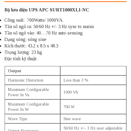
Bộ lưu điện UPS APC SURT1000XLI-NC
Công suất: 700Watts/ 1000VA.
Tần số ngõ ra: 50/60 Hz +/- 3 Hz sync to mains
Tần số ngõ vào: 40…70 Hz auto-sensing
Dạng sóng: sóng sine
Kích thước: 43.2 x 8.5 x 48.3
Trọng lượng: 23 kg
Đặc tính kỹ thuật:
Output
Harmonic Distortion
Less than 3 %
Maximum Configurable
1000 VA
Power In Va
Maximum Configurable
700 W
Power In W
Wave Type
Sine wave
50/60 Hz +/- 3 Hz user adjustable
Output Frequency