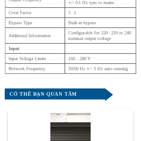
+/- 0.1 Hz sync to mains
Crest Factor
3 : 1
Bypass Type
Built-in bypass
Configurable for 220 : 230 or 240
Additional Information
nominal output voltage
Input
Input Voltage Limits
160…280 V
Network Frequency
50/60 Hz +/- 5 Hz auto-sensing
CÓ THỂ BẠN QUAN TÂM