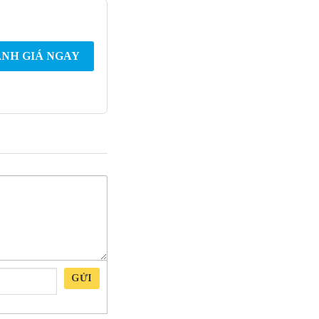
NH GIÁ NGAY
GỬI