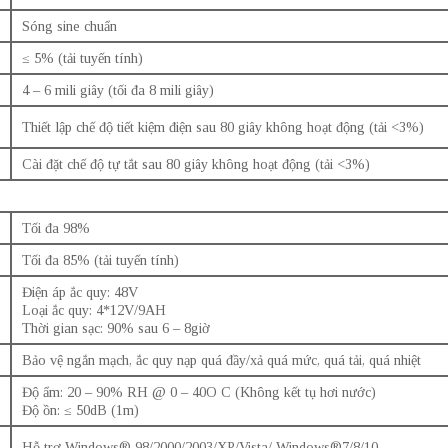
Sóng sine chuẩn
≤ 5% (tải tuyến tính)
4 – 6 mili giây (tối đa 8 mili giây)
Thiết lập chế độ tiết kiệm điện sau 80 giây không hoạt động (tải <3%)
Cài đặt chế độ tự tắt sau 80 giây không hoạt động (tải <3%)
Tối đa 98%
Tối đa 85% (tải tuyến tính)
Điện áp ắc quy: 48V
Loại ắc quy: 4*12V/9AH
Thời gian sạc: 90% sau 6 – 8giờ
Bảo vệ ngắn mạch, ắc quy nạp quá đầy/xả quá mức, quá tải, quá nhiệt
Độ ẩm: 20 – 90% RH @ 0 – 40O C (Không kết tụ hơi nước)
Độ ồn: ≤ 50dB (1m)
Hỗ trợ Windows® 98/2000/2003/XP/Vista/ Windows®7/8/10