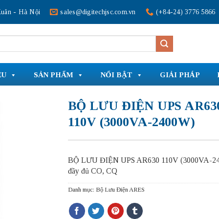
uân - Hà Nội
sales@digitechjsc.com.vn
(+84-24) 3776 5866
ỆU
SẢN PHẨM
NỔI BẬT
GIẢI PHÁP
BỘ LƯU ĐIỆN UPS AR63
110V (3000VA-2400W)
BỘ LƯU ĐIỆN UPS AR630 110V (3000VA-24
đầy đủ CO, CQ
Danh mục:
Bộ Lưu Điện ARES