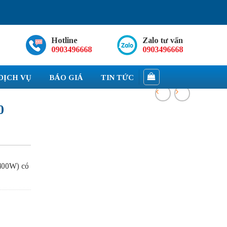
Hotline
Zalo tư vấn
0903496668
0903496668
DỊCH VỤ
BÁO GIÁ
TIN TỨC
0
00W) có