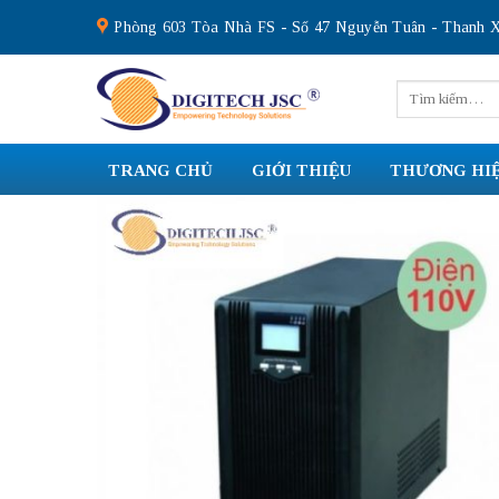
Skip
Phòng 603 Tòa Nhà FS - Số 47 Nguyễn Tuân - Thanh X
to
content
Tìm
kiếm:
TRANG CHỦ
GIỚI THIỆU
THƯƠNG HI