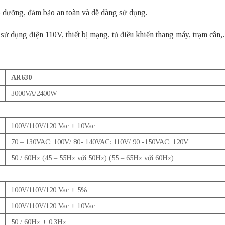
 dưỡng, đảm bảo an toàn và dễ dàng sử dụng.
ị sử dụng điện 110V, thiết bị mạng, tủ điều khiển thang máy, trạm cân
AR630
3000VA/2400W
100V/110V/120 Vac ± 10Vac
70 – 130VAC: 100V/ 80- 140VAC: 110V/ 90 -150VAC: 120V
50 / 60Hz (45 – 55Hz với 50Hz) (55 – 65Hz với 60Hz)
100V/110V/120 Vac ± 5%
100V/110V/120 Vac ± 10Vac
50 / 60Hz ± 0.3Hz