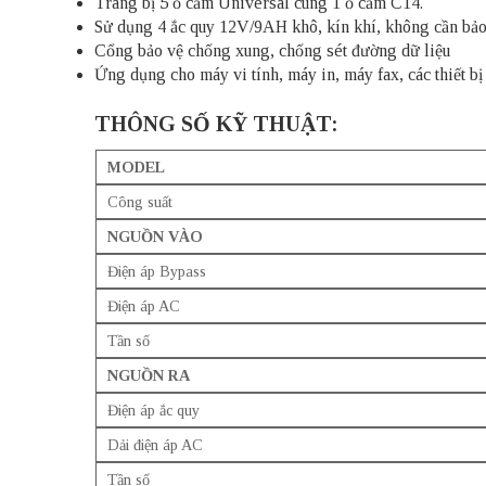
Trang bị 5 ổ cắm Universal cùng 1 ổ cắm C14.
Sử dụng 4 ắc quy 12V/9AH khô, kín khí, không cần bảo
Cổng bảo vệ chống xung, chống sét đường dữ liệu
Ứng dụng cho máy vi tính, máy in, máy fax, các thiết b
THÔNG SỐ KỸ THUẬT:
MODEL
Công suất
NGUỒN VÀO
Điện áp Bypass
Điện áp AC
Tần số
NGUỒN RA
Điện áp ắc quy
Dải điện áp AC
Tần số