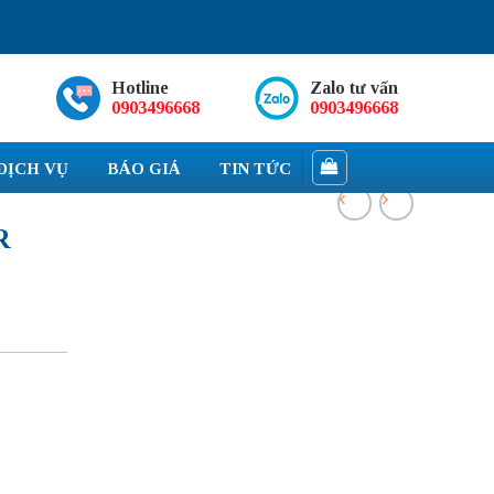
Hotline
Zalo tư vấn
0903496668
0903496668
DỊCH VỤ
BÁO GIÁ
TIN TỨC
R