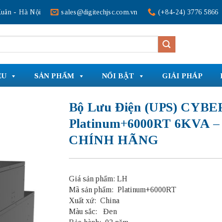
uân - Hà Nội
sales@digitechjsc.com.vn
(+84-24) 3776 5866
ỆU
SẢN PHẨM
NỔI BẬT
GIẢI PHÁP
Bộ Lưu Điện (UPS) CYBE
Platinum+6000RT 6KVA –
CHÍNH HÃNG
Giá sản phẩm: LH
Mã sản phẩm: Platinum+6000RT
Xuất xứ:
China
Màu sắc:
Đen