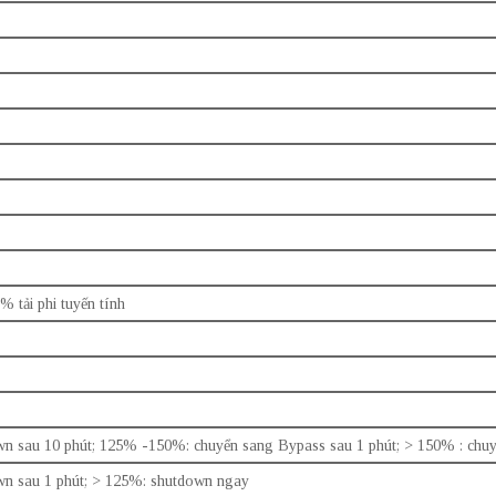
% tải phi tuyến tính
 sau 10 phút; 125% -150%: chuyển sang Bypass sau 1 phút; > 150% : chu
n sau 1 phút; > 125%: shutdown ngay