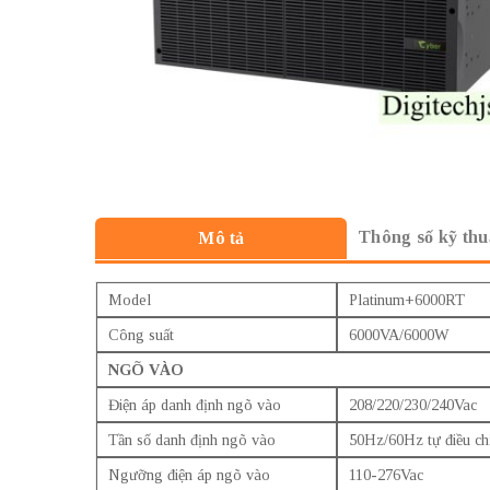
Thông số kỹ thu
Mô tả
Model
Platinum+6000RT
Công suất
6000VA/6000W
NGÕ VÀO
Điện áp danh định ngõ vào
208/220/230/240Vac
Tần số danh định ngõ vào
50Hz/60Hz tự điều ch
Ngưỡng điện áp ngõ vào
110-276Vac