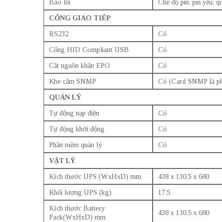
Báo lỗi
Chế độ pin, pin yếu, qu
CỔNG GIAO TIẾP
RS232
Có
Cổng HID Compliant USB
Có
Cắt nguồn khẩn EPO
Có
Khe cắm SNMP
Có (Card SNMP là phụ
QUẢN LÝ
Tự động nạp điện
Có
Tự động khởi động
Có
Phần mềm quản lý
Có
VẬT LÝ
Kích thước UPS (WxHxD) mm
438 x 130.5 x 680
Khối lượng UPS (kg)
17.5
Kích thước Battery
438 x 130.5 x 680
Pack(WxHxD) mm