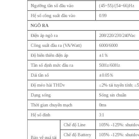
Ngưỡng tần số đầu vào
(45~55)/(54~66)Hz
Hệ số công suất đầu vào
0.99
NGÕ RA
Điện áp ngõ ra
208/220/230/240Vac
Công suất đầu ra (VA/Watt)
6000/6000
Độ biến thiên điện áp
±1％
Tần số định mức đầu ra
50Hz/60Hz
Dải tần số
±0.05％
Độ méo hài THDv
≤2% tải tuyển tính; ≤5
Dạng sóng
Sóng sin chuẩn
Thời gian chuyển mạch
0ms
Hệ số đỉnh
3:1
Chế độ Line
105% -125%: shutdown
Chế độ Battery
105% -125%: shutdow
Bảo vệ quá tải