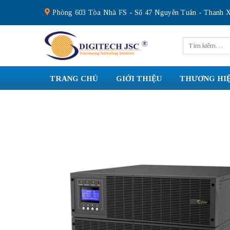
Skip
Phòng 603 Tòa Nhà FS - Số 47 Nguyễn Tuân - Thanh X
to
content
Tìm
kiếm:
TRANG CHỦ
GIỚI THIỆU
THƯƠNG HI