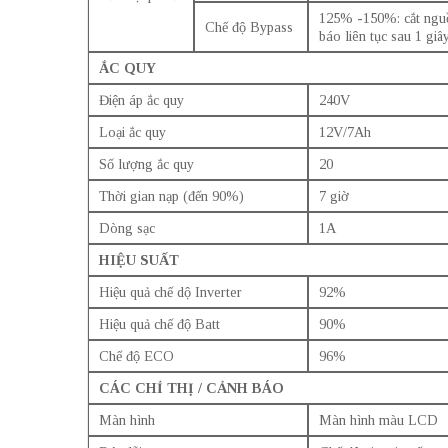
125% -150%: cắt nguồn
Chế độ Bypass
báo liên tục sau 1 giây
ẮC QUY
Điện áp ắc quy
240V
Loại ắc quy
12V/7Ah
Số lượng ắc quy
20
Thời gian nạp (đến 90%)
7 giờ
Dòng sạc
1A
HIỆU SUẤT
Hiệu quả chế dộ Inverter
92%
Hiệu quả chế độ Batt
90%
Chế độ ECO
96%
CÁC CHỈ THỊ / CẢNH BÁO
Màn hình
Màn hình màu LCD