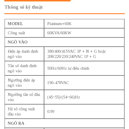
Thông số kỹ thuật
MODEL
Platinum+60K
Công suất
60KVA/60KW
NGÕ VÀO
Điện áp danh định
380/400/415VAC 3P + N + G hoặc
ngõ vào
208/220/230/240VAC 1P + G
Tần số danh định
50Hz/60Hz tự điều chỉnh
ngõ vào
Ngưỡng điện áp
190-478VAC
ngõ vào
Ngưỡng tần số đầu
(45~55)/(54~66)Hz
vào
Hệ số công suất
0.99
đầu vào
NGÕ RA