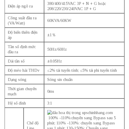
380/400/415VAC 3P + N + G hoặc
Điện áp ngõ ra
208/220/230/240VAC 1P + G
Công suất đầu ra
60KVA/60KW
(VA/Watt)
Độ biến thiên điện
±1％
áp
Tần số định mức
50Hz/60Hz
đầu ra
Dải tần số
±0.05Hz
Độ méo hài THDv
≤2% tải tuyển tính; ≤5% tải phi tuyến tính
Dạng sóng
Sóng sin chuẩn
Thời gian chuyển
0ms
mạch
Hệ số đỉnh
3:1
100% -110%:chuyển sang Bypass sau 5
Chế độ
phút; 110% -130%: chuyển sang Bypass
Line
sau 1 phút; 130-150%: Chuyển sang