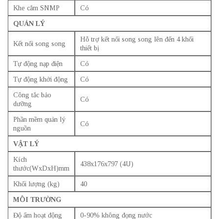
Khe cắm SNMP
Có
QUẢN LÝ
Hỗ trợ kết nối song song lên đến 4 khối
Kết nối song song
thiết bị
Tự động nạp điện
Có
Tự động khởi động
Có
Công tắc bảo
Có
dưỡng
Phần mềm quản lý
Có
nguồn
VẬT LÝ
Kích
438x176x797 (4U)
thước(WxDxH)mm
Khối lượng (kg)
40
MÔI TRƯỜNG
Độ ẩm hoạt động
0-90% không đọng nước