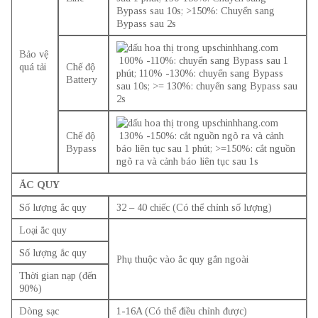
Bypass sau 10s; >150%: Chuyển sang
Bypass sau 2s
Bảo vệ
100% -110%: chuyển sang Bypass sau 1
quá tải
Chế độ
phút; 110% -130%: chuyển sang Bypass
Battery
sau 10s; >= 130%: chuyển sang Bypass sau
2s
Chế độ
130% -150%: cắt nguồn ngõ ra và cảnh
Bypass
báo liên tục sau 1 phút; >=150%: cắt nguồn
ngõ ra và cảnh báo liên tục sau 1s
ẮC QUY
Số lượng ắc quy
32 – 40 chiếc (Có thể chỉnh số lượng)
Loại ắc quy
Số lượng ắc quy
Phụ thuộc vào ắc quy gắn ngoài
Thời gian nạp (đến
90%)
Dòng sạc
1-16A (Có thể điều chỉnh được)