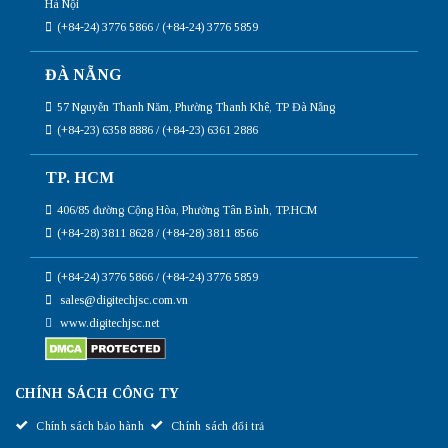
Hà Nội
(+84-24) 3776 5866 / (+84-24) 3776 5859
ĐÀ NẴNG
57 Nguyễn Thanh Năm, Phường Thanh Khê, TP Đà Nẵng
(+84-23) 6358 8886 / (+84-23) 6361 2886
TP. HCM
406/85 đường Cộng Hòa, Phường Tân Bình, TP.HCM
(+84-28) 3811 8628 / (+84-28) 3811 8566
(+84-24) 3776 5866 / (+84-24) 3776 5859
sales@digitechjsc.com.vn
www.digitechjsc.net
CHÍNH SÁCH CÔNG TY
Chính sách bảo hành
Chính sách đổi trả