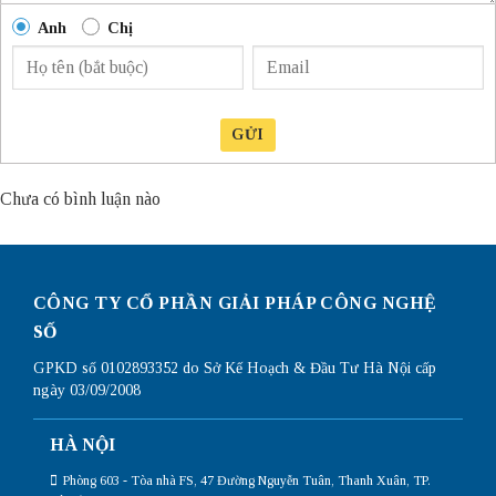
Anh
Chị
GỬI
Chưa có bình luận nào
CÔNG TY CỔ PHẦN GIẢI PHÁP CÔNG NGHỆ
SỐ
GPKD số 0102893352 do Sở Kế Hoạch & Đầu Tư Hà Nội cấp
ngày 03/09/2008
HÀ NỘI
Phòng 603 - Tòa nhà FS, 47 Đường Nguyễn Tuân, Thanh Xuân, TP.