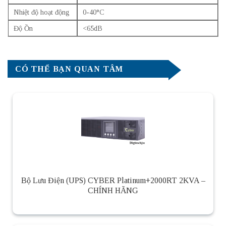
Nhiệt độ hoạt động
0-40°C
Độ Ồn
<65dB
CÓ THỂ BẠN QUAN TÂM
Bộ Lưu Điện (UPS) CYBER Platinum+2000RT 2KVA –
CHÍNH HÃNG