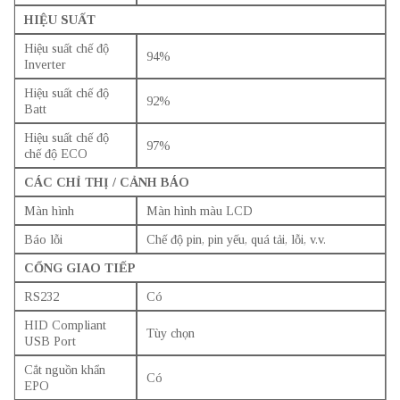
HIỆU SUẤT
Hiệu suất chế độ
94%
Inverter
Hiệu suất chế độ
92%
Batt
Hiệu suất chế độ
97%
chế độ ECO
CÁC CHỈ THỊ / CẢNH BÁO
Màn hình
Màn hình màu LCD
Báo lỗi
Chế độ pin, pin yếu, quá tải, lỗi, v.v.
CỔNG GIAO TIẾP
RS232
Có
HID Compliant
Tùy chọn
USB Port
Cắt nguồn khẩn
Có
EPO