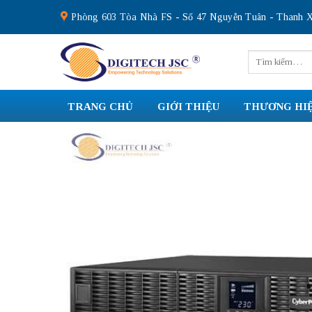
Skip
Phòng 603 Tòa Nhà FS - Số 47 Nguyễn Tuân - Thanh X
to
content
Tìm
kiếm:
TRANG CHỦ
GIỚI THIỆU
THƯƠNG HI