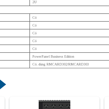
2U
Có
Có
Có
Có
Có
PowerPanel Business Edition
Có, dùng RMCARD302/RMCARD303