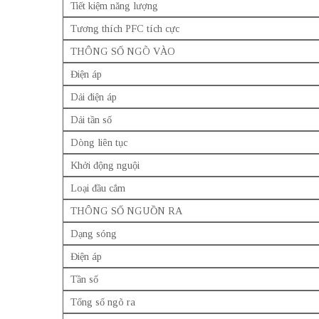
Tiết kiệm năng lượng
Tương thích PFC tích cực
THÔNG SỐ NGÕ VÀO
Điện áp
Dải điện áp
Dải tần số
Dòng liên tục
Khởi động nguội
Loại đầu cắm
THÔNG SỐ NGUỒN RA
Dạng sóng
Điện áp
Tần số
Tổng số ngõ ra