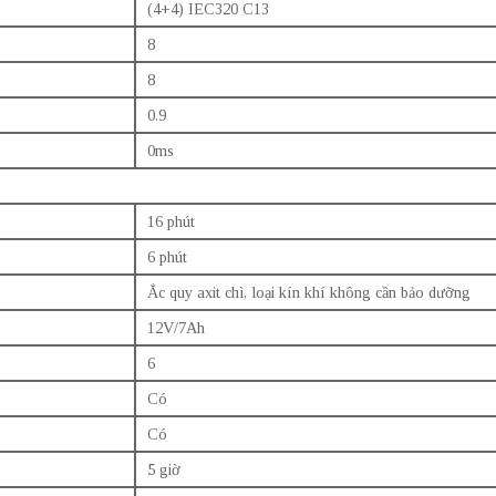
(4+4) IEC320 C13
8
8
0.9
0ms
16 phút
6 phút
Ắc quy axit chì, loại kín khí không cần bảo dưỡng
12V/7Ah
6
Có
Có
5 giờ