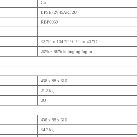
Có
BPSE72V45ART2U
RBP0069
32 °F to 104 °F / 0 °C to 40 °C
20% ~ 90% không ngưng tụ
438 x 88 x 610
21.2 kg
2U
438 x 88 x 610
34.7 kg