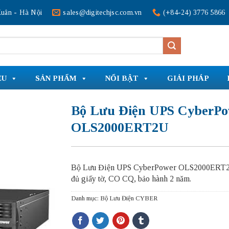
uân - Hà Nội
sales@digitechjsc.com.vn
(+84-24) 3776 5866
ỆU
SẢN PHẨM
NỔI BẬT
GIẢI PHÁP
Bộ Lưu Điện UPS CyberPo
OLS2000ERT2U
Bộ Lưu Điện UPS CyberPower OLS2000ERT
đủ giấy tờ, CO CQ, bảo hành 2 năm.
Danh mục:
Bộ Lưu Điện CYBER