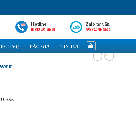
Hotline
Zalo tư vấn
0903496668
0903496668
DỊCH VỤ
BÁO GIÁ
TIN TỨC
wer
2U.
Đầy