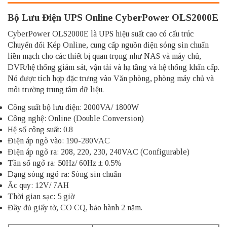
Bộ Lưu Điện UPS Online CyberPower OLS2000E
CyberPower OLS2000E là UPS hiệu suất cao có cấu trúc
Chuyển đổi Kép Online, cung cấp nguồn điện sóng sin chuẩn
liền mạch cho các thiết bị quan trọng như NAS và máy chủ,
DVR/hệ thống giám sát, vận tải và hạ tầng và hệ thống khẩn cấp.
Nó được tích hợp đặc trưng vào Văn phòng, phòng máy chủ và
môi trường trung tâm dữ liệu.
Công suất bộ lưu điện: 2000VA/ 1800W
Công nghệ: Online (Double Conversion)
Hệ số công suất: 0.8
Điện áp ngõ vào: 190-280VAC
Điện áp ngõ ra: 208, 220, 230, 240VAC (Configurable)
Tần số ngõ ra: 50Hz/ 60Hz ± 0.5%
Dạng sóng ngõ ra: Sóng sin chuẩn
Ắc quy: 12V/ 7AH
Thời gian sạc: 5 giờ
Đầy đủ giấy tờ, CO CQ, bảo hành 2 năm.