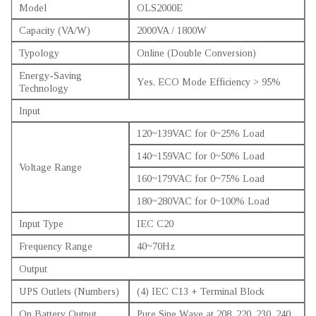
Model
OLS2000E
Capacity (VA/W)
2000VA / 1800W
Typology
Online (Double Conversion)
Energy-Saving
Yes, ECO Mode Efficiency > 95%
Technology
Input
120~139VAC for 0~25% Load
140~159VAC for 0~50% Load
Voltage Range
160~179VAC for 0~75% Load
180~280VAC for 0~100% Load
Input Type
IEC C20
Frequency Range
40~70Hz
Output
UPS Outlets (Numbers)
(4) IEC C13 + Terminal Block
On Battery Output
Pure Sine Wave at 208, 220, 230, 240