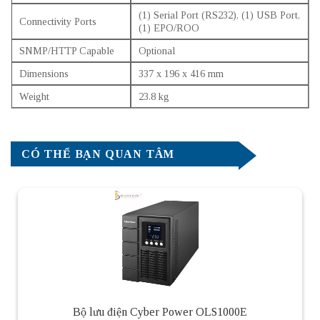
(1) Serial Port (RS232), (1) USB Port,
Connectivity Ports
(1) EPO/ROO
SNMP/HTTP Capable
Optional
Dimensions
337 x 196 x 416 mm
Weight
23.8 kg
CÓ THỂ BẠN QUAN TÂM
Bộ lưu điện Cyber Power OLS1000E