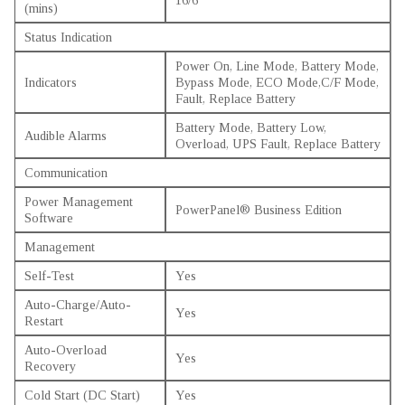
16/6
(mins)
Status Indication
Power On, Line Mode, Battery Mode,
Indicators
Bypass Mode, ECO Mode,C/F Mode,
Fault, Replace Battery
Battery Mode, Battery Low,
Audible Alarms
Overload, UPS Fault, Replace Battery
Communication
Power Management
PowerPanel® Business Edition
Software
Management
Self-Test
Yes
Auto-Charge/Auto-
Yes
Restart
Auto-Overload
Yes
Recovery
Cold Start (DC Start)
Yes