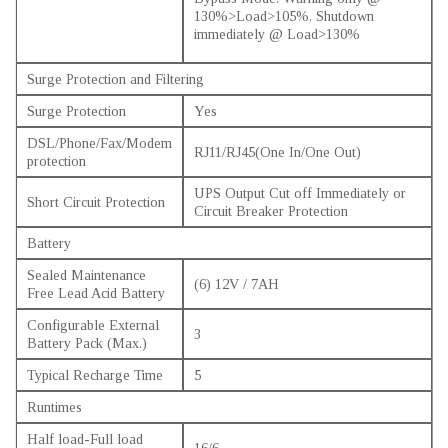
130%>Load>105%, Shutdown
immediately @ Load>130%
Surge Protection and Filtering
Surge Protection
Yes
DSL/Phone/Fax/Modem
RJ11/RJ45(One In/One Out)
protection
UPS Output Cut off Immediately or
Short Circuit Protection
Circuit Breaker Protection
Battery
Sealed Maintenance
(6) 12V / 7AH
Free Lead Acid Battery
Configurable External
3
Battery Pack (Max.)
Typical Recharge Time
5
Runtimes
Half load-Full load