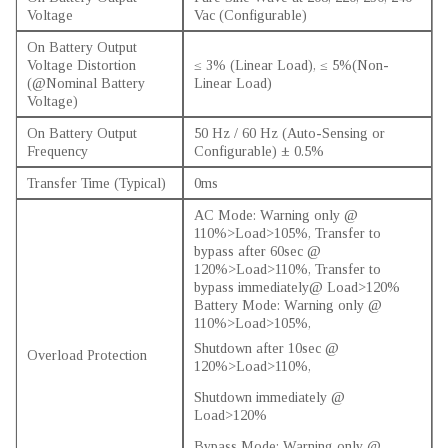
Voltage
Vac (Configurable)
On Battery Output
Voltage Distortion
≤ 3% (Linear Load), ≤ 5%(Non-
(@Nominal Battery
Linear Load)
Voltage)
On Battery Output
50 Hz / 60 Hz (Auto-Sensing or
Frequency
Configurable) ± 0.5%
Transfer Time (Typical)
0ms
AC Mode: Warning only @
110%>Load>105%, Transfer to
bypass after 60sec @
120%>Load>110%, Transfer to
bypass immediately@ Load>120%
Battery Mode: Warning only @
110%>Load>105%,
Shutdown after 10sec @
Overload Protection
120%>Load>110%,
Shutdown immediately @
Load>120%
Bypass Mode: Warning only @