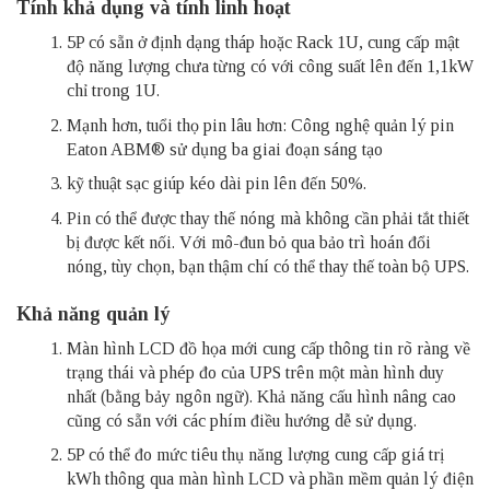
Tính khả dụng và tính linh hoạt
5P có sẵn ở định dạng tháp hoặc Rack 1U, cung cấp mật
độ năng lượng chưa từng có với công suất lên đến 1,1kW
chỉ trong 1U.
Mạnh hơn, tuổi thọ pin lâu hơn: Công nghệ quản lý pin
Eaton ABM® sử dụng ba giai đoạn sáng tạo
kỹ thuật sạc giúp kéo dài pin lên đến 50%.
Pin có thể được thay thế nóng mà không cần phải tắt thiết
bị được kết nối. Với mô-đun bỏ qua bảo trì hoán đổi
nóng, tùy chọn, bạn thậm chí có thể thay thế toàn bộ UPS.
Khả năng quản lý
Màn hình LCD đồ họa mới cung cấp thông tin rõ ràng về
trạng thái và phép đo của UPS trên một màn hình duy
nhất (bằng bảy ngôn ngữ). Khả năng cấu hình nâng cao
cũng có sẵn với các phím điều hướng dễ sử dụng.
5P có thể đo mức tiêu thụ năng lượng cung cấp giá trị
kWh thông qua màn hình LCD và phần mềm quản lý điện