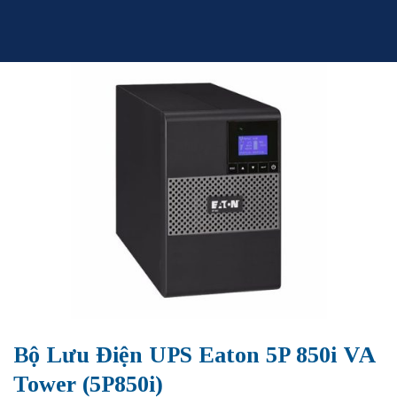
Skip
to
content
Bộ Lưu Điện UPS Eaton 5P 850i VA
Tower (5P850i)