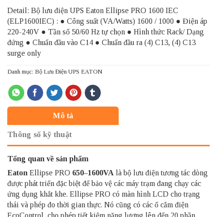
Detail: Bộ lưu điện UPS Eaton Ellipse PRO 1600 IEC
(ELP1600IEC) : ● Công suất (VA/Watts) 1600 / 1000 ● Điện áp
220-240V ● Tần số 50/60 Hz tự chọn ● Hình thức Rack/ Dạng
đứng ● Chuẩn đầu vào C14 ● Chuẩn đầu ra (4) C13, (4) C13
surge only
Danh mục:
Bộ Lưu Điện UPS EATON
Mô tả
Thông số kỹ thuật
Tổng quan về sản phẩm
Eaton
Ellipse PRO
650–1600VA
là bộ lưu điện tương tác dòng
được phát triển đặc biệt để bảo vệ các máy trạm đang chạy các
ứng dụng khắt khe. Ellipse PRO có màn hình LCD cho trạng
thái và phép đo thời gian thực. Nó cũng có các ổ cắm điện
EcoControl, cho phép tiết kiệm năng lượng lên đến 20 phần