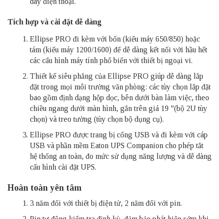
dây điện thoại.
Tích hợp và cài đặt dễ dàng
Ellipse PRO đi kèm với bốn (kiểu máy 650/850) hoặc
tám (kiểu máy 1200/1600) để dễ dàng kết nối với hầu hết
các cấu hình máy tính phổ biến với thiết bị ngoại vi.
Thiết kế siêu phẳng của Ellipse PRO giúp dễ dàng lắp
đặt trong mọi môi trường văn phòng: các tùy chọn lắp đặt
bao gồm định dạng hộp dọc, bên dưới bàn làm việc, theo
chiều ngang dưới màn hình, gắn trên giá 19 ”(bộ 2U tùy
chọn) và treo tường (tùy chọn bộ dụng cụ).
Ellipse PRO được trang bị cổng USB và đi kèm với cáp
USB và phần mềm Eaton UPS Companion cho phép tắt
hệ thống an toàn, đo mức sử dụng năng lượng và dễ dàng
cấu hình cài đặt UPS.
Hoàn toàn yên tâm
3 năm đối với thiết bị điện tử, 2 năm đối với pin.
Pin tự động kiểm tra định kỳ, đảm bảo phát hiện sớm khi