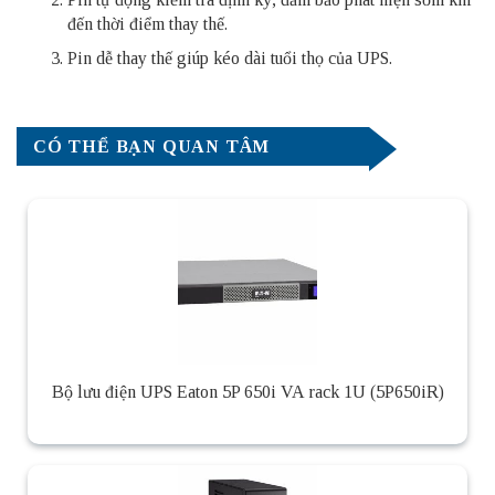
đến thời điểm thay thế.
Pin dễ thay thế giúp kéo dài tuổi thọ của UPS.
CÓ THỂ BẠN QUAN TÂM
Bộ lưu điện UPS Eaton 5P 650i VA rack 1U (5P650iR)