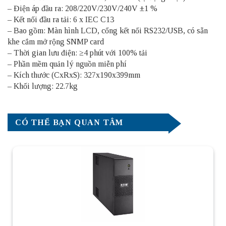
– Điện áp đầu ra: 208/220V/230V/240V ±1 %
– Kết nối đầu ra tải: 6 x IEC C13
– Bao gồm: Màn hình LCD, cổng kết nối RS232/USB, có sẵn
khe cắm mở rộng SNMP card
– Thời gian lưu điện: ≥4 phút với 100% tải
– Phần mềm quản lý nguồn miễn phí
– Kích thước (CxRxS): 327x190x399mm
– Khối lượng: 22.7kg
CÓ THỂ BẠN QUAN TÂM