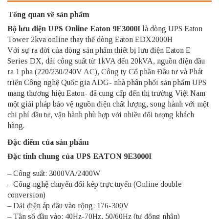
Tổng quan về sản phẩm
Bộ lưu điện UPS Online Eaton
9E3000
I
là dòng UPS Eaton
Tower 2kva online thay thế dòng Eaton EDX2000H
Với sự ra đời của dòng sản phẩm thiết bị lưu điện Eaton E
Series DX, dải công suất từ 1kVA đến 20kVA, nguồn điện đầu
ra 1 pha (220/230/240V AC), Công ty Cổ phần Đầu tư và Phát
triển Công nghệ Quốc gia ADG- nhà phân phối sản phẩm UPS
mang thương hiệu Eaton- đã cung cấp đến thị trường Việt Nam
một giải pháp bảo vệ nguồn điện chất lượng, song hành với một
chi phí đầu tư, vận hành phù hợp với nhiều đối tượng khách
hàng.
Đặc điểm của sản phẩm
Đặc tính chung của
UPS EATON 9E3000I
– Công suất: 3000VA/2400W
– Công nghệ chuyển đổi kép trực tuyến (Online double
conversion)
– Dải điện áp đầu vào rộng: 176-300V
– Tần số đầu vào: 40Hz-70Hz, 50/60Hz (tự động nhận)