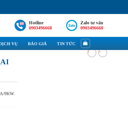
Hotline
Zalo tư vấn
0903496668
0903496668
DỊCH VỤ
BÁO GIÁ
TIN TỨC
DAI
VA/9KW.