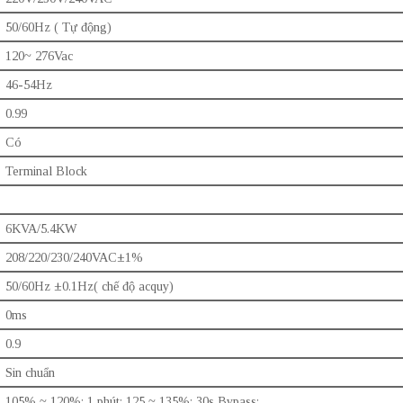
50/60Hz ( Tự động)
120~ 276Vac
46-54Hz
0.99
Có
Terminal Block
6KVA/5.4KW
208/220/230/240VAC±1%
50/60Hz ±0.1Hz( chế độ acquy)
0ms
0.9
Sin chuẩn
105% ~ 120%: 1 phút; 125 ~ 135%: 30s Bypass;