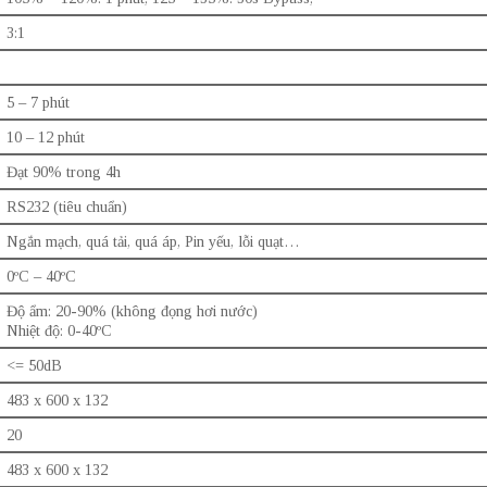
3:1
5 – 7 phút
10 – 12 phút
Đạt 90% trong 4h
RS232 (tiêu chuẩn)
Ngắn mạch, quá tải, quá áp, Pin yếu, lỗi quạt…
0ºC – 40ºC
Độ ẩm: 20-90% (không đọng hơi nước)
Nhiệt độ: 0-40ºC
<= 50dB
483 x 600 x 132
20
483 x 600 x 132