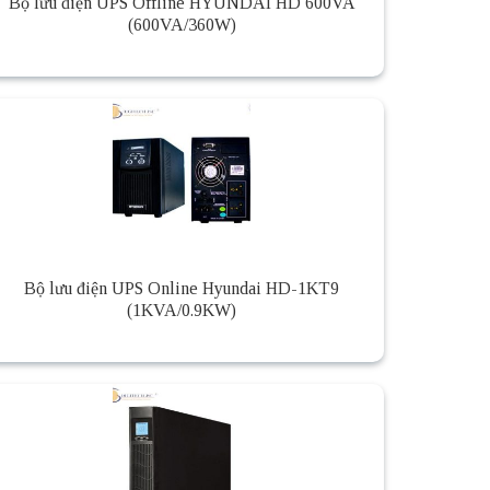
Bộ lưu điện UPS Offline HYUNDAI HD 600VA
(600VA/360W)
Bộ lưu điện UPS Online Hyundai HD-1KT9
(1KVA/0.9KW)