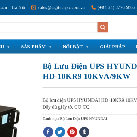
uân - Hà Nội
sales@digitechjsc.com.vn
(+84-24) 3776 5866
ỆU
SẢN PHẨM
NỔI BẬT
GIẢI PHÁP
Bộ Lưu Điện UPS HYUN
HD-10KR9 10KVA/9KW
Bộ lưu điện UPS HYUNDAI HD-10KR9 10K
Đầy đủ giấy tờ, CO CQ.
Danh mục:
Bộ Lưu Điện UPS HYUNDAI