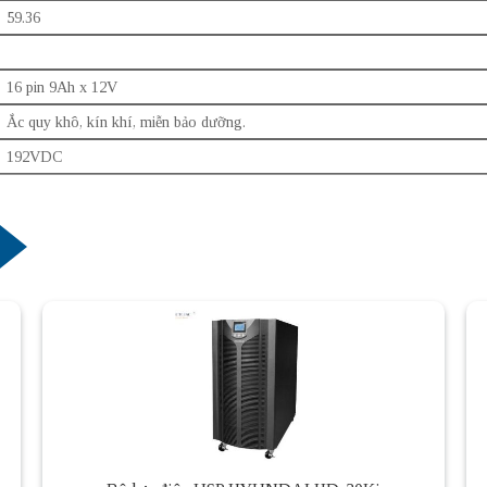
59.36
16 pin 9Ah x 12V
Ắc quy khô, kín khí, miễn bảo dưỡng.
192VDC